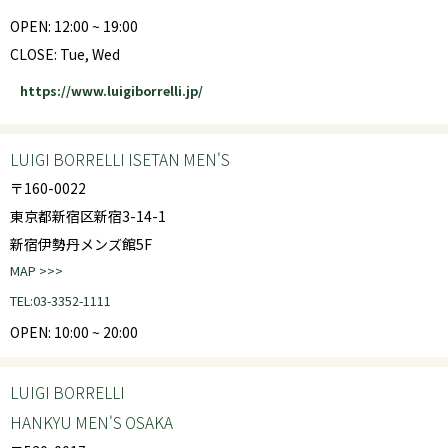
OPEN: 12:00 ~ 19:00
CLOSE: Tue, Wed
https://www.luigiborrelli.jp/
LUIGI BORRELLI ISETAN MEN'S
〒160-0022
東京都新宿区新宿3-14-1
新宿伊勢丹メンズ館5F
MAP >>>
TEL:03-3352-1111
OPEN: 10:00 ~ 20:00
LUIGI BORRELLI
HANKYU MEN'S OSAKA