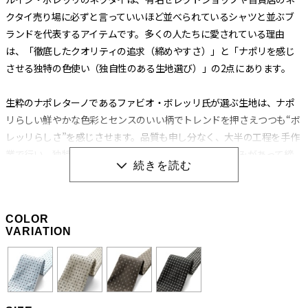
クタイ売り場に必ずと言っていいほど並べられているシャツと並ぶブ
ランドを代表するアイテムです。多くの人たちに愛されている理由
は、「徹底したクオリティの追求（締めやすさ）」と「ナポリを感じ
させる独特の色使い（独自性のある生地選び）」の2点にあります。
生粋のナポレターノであるファビオ・ボレッリ氏が選ぶ生地は、ナポ
リらしい鮮やかな色彩とセンスのいい柄でトレンドを押さえつつも“ボ
レッリらしさ”を感じさせます。品質も申し分なく、大半の工程を手作
業で行い、独特の縫製法とアイロンワークによって膨らみがあって締
めやすく、やわらかいのに緩まないネクタイに仕上げられています。
生地の肉（厚み）によってバランスを考え、数種類の芯地を使い分け
る巧妙な技術から生み出される“エレガントな結び目”もボレッリのネ
COLOR
クタイを形作る重要な要素です。
VARIATION
職人の手作業と独特の縫製法によって生み出される
「極上の締め心地」