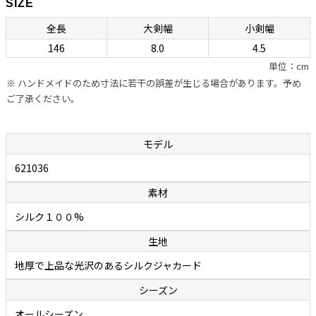
SIZE
ネクタイの良し悪しを左右する“作り”ですが、ボレッリの品なので全
全長
大剣幅
小剣幅
幅の信頼が置けます。自社のシャツに合わせるためのネクタイを用意
146
8.0
4.5
しているカミチェリアは少なくありませんが、他社に外注していると
単位：cm
ころが多いのが事実。それに対しボレッリでは、ネクタイ専門の職人
※ ハンドメイドのため寸法に若干の誤差が生じる場合があります。予め
を抱え、型紙の作成から生地の裁断・縫製に至るまで、すべてをイタリ
ご了承ください。
アの自社工場で行っています。世界中で称賛されているハンドメイド
シャツと同様に、ハンドフィニッシュによって“遊び”が作られたボレ
ッリのネクタイは、膨らみがあって締めやすく、やわらかいのに緩み
モデル
ません。ファッション業界関係者の間でも評判で、ネクタイはボレッ
621036
リと決めている人が多いのが頷けます。
素材
余談ですが、ボレッリのネクタイの締めやすさは「独特の縫製法」に
シルク１００%
秘密があります。通常ネクタイの縫製は、ネクタイを横や斜めに置い
生地
て縫い合わせていくのですが、ボレッリでは縦に置いて真ん中を縫い
合わせていく繊細で難しい作業を行っています。この独特の縫製法と
地厚で上品な光沢のあるシルクジャカード
アイロンワークによって、膨らみがあって締めやすいネクタイが作り出
シーズン
されます。
オールシーズン