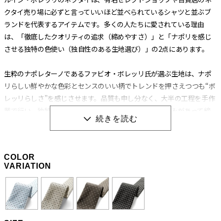
クタイ売り場に必ずと言っていいほど並べられているシャツと並ぶブ
ランドを代表するアイテムです。多くの人たちに愛されている理由
は、「徹底したクオリティの追求（締めやすさ）」と「ナポリを感じ
させる独特の色使い（独自性のある生地選び）」の2点にあります。
生粋のナポレターノであるファビオ・ボレッリ氏が選ぶ生地は、ナポ
リらしい鮮やかな色彩とセンスのいい柄でトレンドを押さえつつも“ボ
レッリらしさ”を感じさせます。品質も申し分なく、大半の工程を手作
業で行い、独特の縫製法とアイロンワークによって膨らみがあって締
めやすく、やわらかいのに緩まないネクタイに仕上げられています。
生地の肉（厚み）によってバランスを考え、数種類の芯地を使い分け
る巧妙な技術から生み出される“エレガントな結び目”もボレッリのネ
COLOR
クタイを形作る重要な要素です。
VARIATION
職人の手作業と独特の縫製法によって生み出される
「極上の締め心地」