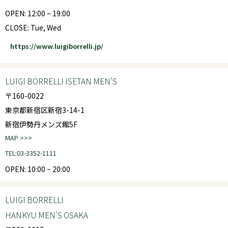
OPEN: 12:00 ~ 19:00
CLOSE: Tue, Wed
https://www.luigiborrelli.jp/
LUIGI BORRELLI ISETAN MEN'S
〒160-0022
東京都新宿区新宿3-14-1
新宿伊勢丹メンズ館5F
MAP >>>
TEL:03-3352-1111
OPEN: 10:00 ~ 20:00
LUIGI BORRELLI
HANKYU MEN'S OSAKA