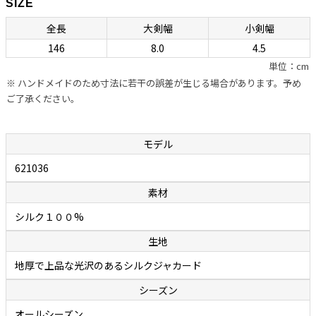
SIZE
ネクタイの良し悪しを左右する“作り”ですが、ボレッリの品なので全
全長
大剣幅
小剣幅
幅の信頼が置けます。自社のシャツに合わせるためのネクタイを用意
146
8.0
4.5
しているカミチェリアは少なくありませんが、他社に外注していると
単位：cm
ころが多いのが事実。それに対しボレッリでは、ネクタイ専門の職人
※ ハンドメイドのため寸法に若干の誤差が生じる場合があります。予め
を抱え、型紙の作成から生地の裁断・縫製に至るまで、すべてをイタリ
ご了承ください。
アの自社工場で行っています。世界中で称賛されているハンドメイド
シャツと同様に、ハンドフィニッシュによって“遊び”が作られたボレ
ッリのネクタイは、膨らみがあって締めやすく、やわらかいのに緩み
モデル
ません。ファッション業界関係者の間でも評判で、ネクタイはボレッ
621036
リと決めている人が多いのが頷けます。
素材
余談ですが、ボレッリのネクタイの締めやすさは「独特の縫製法」に
シルク１００%
秘密があります。通常ネクタイの縫製は、ネクタイを横や斜めに置い
生地
て縫い合わせていくのですが、ボレッリでは縦に置いて真ん中を縫い
合わせていく繊細で難しい作業を行っています。この独特の縫製法と
地厚で上品な光沢のあるシルクジャカード
アイロンワークによって、膨らみがあって締めやすいネクタイが作り出
シーズン
されます。
オールシーズン