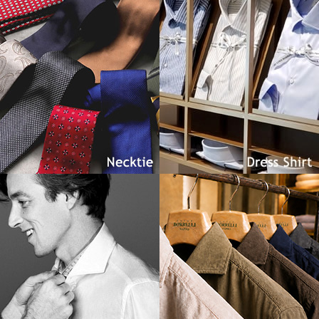
Necktie
Dress SHIRT
Regular Model
Casual Shirt