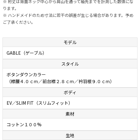
※ 裄丈は背面ネック中心から肩山を通って袖先までを計測した数値にな
ります。
オックスフォード」
※ ハンドメイドのため寸法に若干の誤差が生じる場合があります。予め
ご了承ください。
最高品質のコットン素材を原料にした細番手糸を斜子織りにした程よ
い厚みのある ロイヤルオックスフォードは、透き通るような光沢を帯
びており、ひと目で伝わる 高級感があります。シルクを思わせるよう
モデル
な滑らかな肌触りも格別です。 通常、細番手糸で織られたシャツ生地
GABLE（ゲーブル）
はただやわらかいだけというものが多いですが、 ボレッリが使用する
スタイル
生地は、糸のテンションが強く生地にハリがあるため、 一日中着てい
てもシワになりにくく耐久性があって長持ちすることが特徴です。 こ
ボタンダウンカラー
の独特の生地感は、英国王室御用達のトーマスメイソンの生地特有の
（襟腰４.０ｃｍ／前台襟２.８ｃｍ／衿羽根９.０ｃｍ）
ものです。
ボディ
EV／SLIM FIT（スリムフィット）
素材
コットン１００%
生地