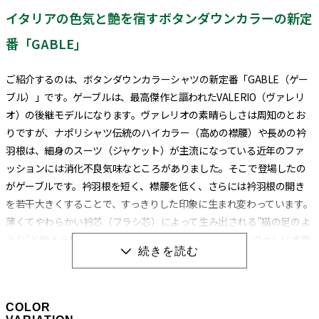
イタリアの色気と艶を宿すボタンダウンカラーの新定
番「GABLE」
ご紹介するのは、ボタンダウンカラーシャツの新定番「GABLE（ゲー
ブル）」です。ゲーブルは、最高傑作と謳われたVALERIO（ヴァレリ
オ）の後継モデルになります。ヴァレリオの素晴らしさは周知のとお
りですが、ナポリシャツ伝統のハイカラー（高めの襟腰）や長めの衿
羽根は、細身のスーツ（ジャケット）が主流になっている近年のファ
ッションには消化不良気味なところがありました。そこで登場したの
がゲーブルです。衿羽根を短く、襟腰を低く、さらには衿羽根の開き
を若干大きくすることで、すっきりした印象に生まれ変わっています。
薄くてやわらかい衿芯（フラシ芯）によって生み出される”猫の足のよ
うな”と例えられる美しい衿羽根のロールは健在なので、ヴァレリオ愛
用者にも気に入って頂けると思います。色気と艶のあるイタリアンスタ
イルのボタンダウンシャツなのでカジュアルでも上品に決まります。
もちろんタイドアップしてもOKです。スーツスタイルにも合うのでオ
COLOR
ンオフ問わず活躍します。