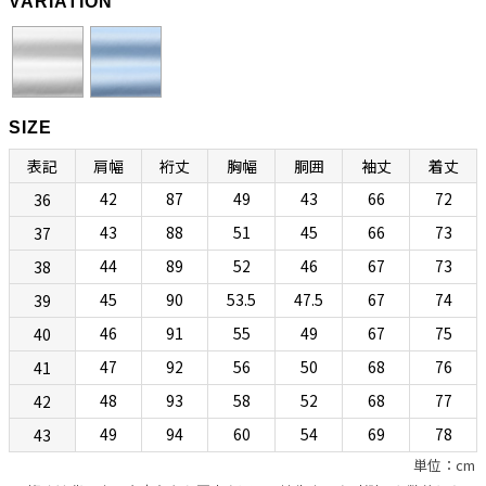
VARIATION
“動きやすさ”と“美しさ”を合わせ持つ究極のスリム
ボディ「EV」
SIZE
ボディ（フィッティング）は、ボレッリの新基軸「EVボディ（SLIM
表記
肩幅
裄丈
胸幅
胴囲
袖丈
着丈
FIT）」になります。肩まわり、胸まわり、どちらもコンパクトな設計
42
87
49
43
66
72
36
なのですが、従来のSNボディのようなタイトな作りではなく、多少の
遊びが設けられています。このためストレスなく着られます。そのぶ
43
88
51
45
66
73
37
ん背面ダーツによってウエストを絞り、セクシーかつスタイリッシュ
44
89
52
46
67
73
38
に見せています。アームが上付きでカマが小さめに設計されているの
45
90
53.5
47.5
67
74
39
で袖付けまわりに不自然なシワが生まれず、すっきりキレイに見える
46
91
55
49
67
75
40
こともポイントです。熟練したシャツ職人の手縫いによるイセ込んだ
肩と袖の後付けによって高い運動性を実現しているあたりに老舗カミ
47
92
56
50
68
76
41
チェリアの矜持が感じられます。“動きやすさ”と“美しさ”を合わせ持
48
93
58
52
68
77
42
つ、究極のスリムボディになるとお考えください。
49
94
60
54
69
78
43
単位：cm
美しい光沢と滑らかな肌触りを合わせ持つ「ロイヤル