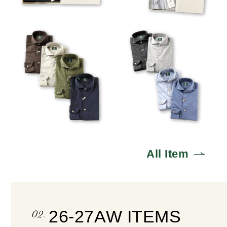
VIEW
VIEW
NA35
VESUVIO-EX
VIEW
VIEW
All Item
02.
26-27
AW ITEMS