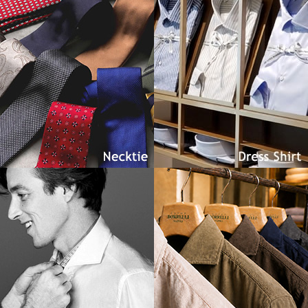
Necktie
Dress SHIRT
Regular Model
Casual Shirt