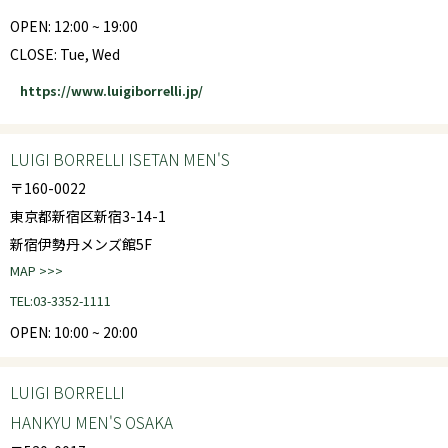
OPEN: 12:00 ~ 19:00
CLOSE: Tue, Wed
https://www.luigiborrelli.jp/
LUIGI BORRELLI ISETAN MEN'S
〒160-0022
東京都新宿区新宿3-14-1
新宿伊勢丹メンズ館5F
MAP >>>
TEL:03-3352-1111
OPEN: 10:00 ~ 20:00
LUIGI BORRELLI
HANKYU MEN'S OSAKA