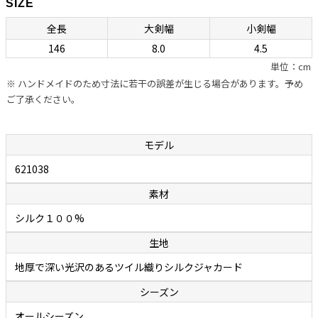
SIZE
ネクタイの良し悪しを左右する“作り”ですが、ボレッリの品なので全
全長
大剣幅
小剣幅
幅の信頼が置けます。自社のシャツに合わせるためのネクタイを用意
146
8.0
4.5
しているカミチェリアは少なくありませんが、他社に外注していると
単位：cm
ころが多いのが事実。それに対しボレッリでは、ネクタイ専門の職人
※ ハンドメイドのため寸法に若干の誤差が生じる場合があります。予め
を抱え、型紙の作成から生地の裁断・縫製に至るまで、すべてをイタリ
ご了承ください。
アの自社工場で行っています。世界中で称賛されているハンドメイド
シャツと同様に、ハンドフィニッシュによって“遊び”が作られたボレ
ッリのネクタイは、膨らみがあって締めやすく、やわらかいのに緩み
モデル
ません。ファッション業界関係者の間でも評判で、ネクタイはボレッ
621038
リと決めている人が多いのが頷けます。
素材
余談ですが、ボレッリのネクタイの締めやすさは「独特の縫製法」に
シルク１００%
秘密があります。通常ネクタイの縫製は、ネクタイを横や斜めに置い
生地
て縫い合わせていくのですが、ボレッリでは縦に置いて真ん中を縫い
合わせていく繊細で難しい作業を行っています。この独特の縫製法と
地厚で深い光沢のあるツイル織りシルクジャカード
アイロンワークによって、膨らみがあって締めやすいネクタイが作り出
シーズン
されます。
オールシーズン