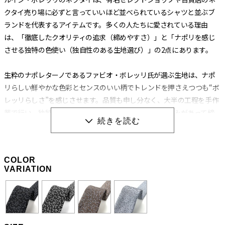
クタイ売り場に必ずと言っていいほど並べられているシャツと並ぶブ
ランドを代表するアイテムです。多くの人たちに愛されている理由
は、「徹底したクオリティの追求（締めやすさ）」と「ナポリを感じ
させる独特の色使い（独自性のある生地選び）」の2点にあります。
生粋のナポレターノであるファビオ・ボレッリ氏が選ぶ生地は、ナポ
リらしい鮮やかな色彩とセンスのいい柄でトレンドを押さえつつも“ボ
レッリらしさ”を感じさせます。品質も申し分なく、大半の工程を手作
業で行い、独特の縫製法とアイロンワークによって膨らみがあって締
めやすく、やわらかいのに緩まないネクタイに仕上げられています。
生地の肉（厚み）によってバランスを考え、数種類の芯地を使い分け
る巧妙な技術から生み出される“エレガントな結び目”もボレッリのネ
COLOR
クタイを形作る重要な要素です。
VARIATION
職人の手作業と独特の縫製法によって生み出される
「極上の締め心地」