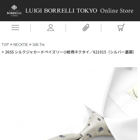
TOP
NECKTIE
Silk Tie
26SS シルクジャカードペイズリー小紋柄ネクタイ／621015（シルバー基調）