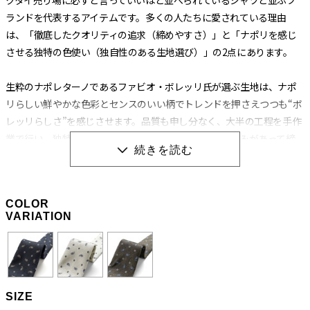
ランドを代表するアイテムです。多くの人たちに愛されている理由
は、「徹底したクオリティの追求（締めやすさ）」と「ナポリを感じ
させる独特の色使い（独自性のある生地選び）」の2点にあります。
生粋のナポレターノであるファビオ・ボレッリ氏が選ぶ生地は、ナポ
リらしい鮮やかな色彩とセンスのいい柄でトレンドを押さえつつも“ボ
レッリらしさ”を感じさせます。品質も申し分なく、大半の工程を手作
業で行い、独特の縫製法とアイロンワークによって膨らみがあって締
めやすく、やわらかいのに緩まないネクタイに仕上げられています。
生地の肉（厚み）によってバランスを考え、数種類の芯地を使い分け
る巧妙な技術から生み出される“エレガントな結び目”もボレッリのネ
COLOR
クタイを形作る重要な要素です。
VARIATION
職人の手作業と独特の縫製法によって生み出される
「極上の締め心地」
SIZE
ネクタイの良し悪しを左右する“作り”ですが、ボレッリの品なので全