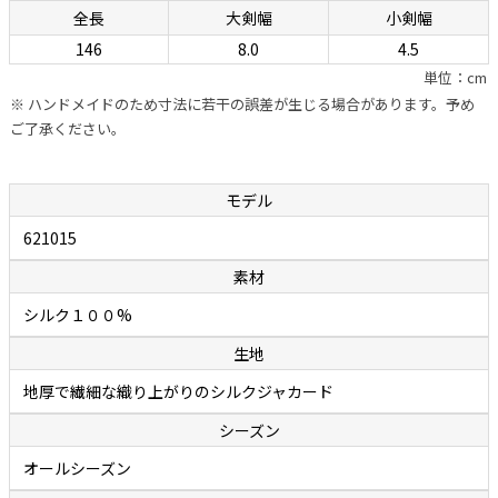
全長
大剣幅
小剣幅
幅の信頼が置けます。自社のシャツに合わせるためのネクタイを用意
146
8.0
4.5
しているカミチェリアは少なくありませんが、他社に外注していると
単位：cm
ころが多いのが事実。それに対しボレッリでは、ネクタイ専門の職人
※ ハンドメイドのため寸法に若干の誤差が生じる場合があります。予め
を抱え、型紙の作成から生地の裁断・縫製に至るまで、すべてをイタリ
ご了承ください。
アの自社工場で行っています。世界中で称賛されているハンドメイド
シャツと同様に、ハンドフィニッシュによって“遊び”が作られたボレ
ッリのネクタイは、膨らみがあって締めやすく、やわらかいのに緩み
モデル
ません。ファッション業界関係者の間でも評判で、ネクタイはボレッ
621015
リと決めている人が多いのが頷けます。
素材
余談ですが、ボレッリのネクタイの締めやすさは「独特の縫製法」に
シルク１００%
秘密があります。通常ネクタイの縫製は、ネクタイを横や斜めに置い
生地
て縫い合わせていくのですが、ボレッリでは縦に置いて真ん中を縫い
合わせていく繊細で難しい作業を行っています。この独特の縫製法と
地厚で繊細な織り上がりのシルクジャカード
アイロンワークによって、膨らみがあって締めやすいネクタイが作り出
シーズン
されます。
オールシーズン