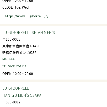
OPEN: 12:00 ~ 19:00
CLOSE: Tue, Wed
https://www.luigiborrelli.jp/
LUIGI BORRELLI ISETAN MEN'S
〒160-0022
東京都新宿区新宿3-14-1
新宿伊勢丹メンズ館5F
MAP >>>
TEL:03-3352-1111
OPEN: 10:00 ~ 20:00
LUIGI BORRELLI
HANKYU MEN'S OSAKA
〒530-0017