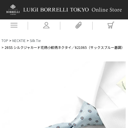
TOP
NECKTIE
Silk Tie
26SS シルクジャカード花柄小紋柄ネクタイ／621065（サックスブルー基調）