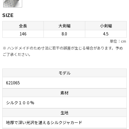
幅の信頼が置けます。自社のシャツに合わせるためのネクタイを用意
しているカミチェリアは少なくありませんが、他社に外注していると
SIZE
ころが多いのが事実。それに対しボレッリでは、ネクタイ専門の職人
全長
大剣幅
小剣幅
を抱え、型紙の作成から生地の裁断・縫製に至るまで、すべてをイタリ
146
8.0
4.5
アの自社工場で行っています。世界中で称賛されているハンドメイド
単位：cm
シャツと同様に、ハンドフィニッシュによって“遊び”が作られたボレ
※ ハンドメイドのため寸法に若干の誤差が生じる場合があります。予め
ッリのネクタイは、膨らみがあって締めやすく、やわらかいのに緩み
ご了承ください。
ません。ファッション業界関係者の間でも評判で、ネクタイはボレッ
リと決めている人が多いのが頷けます。
モデル
余談ですが、ボレッリのネクタイの締めやすさは「独特の縫製法」に
621065
秘密があります。通常ネクタイの縫製は、ネクタイを横や斜めに置い
素材
て縫い合わせていくのですが、ボレッリでは縦に置いて真ん中を縫い
合わせていく繊細で難しい作業を行っています。この独特の縫製法と
シルク１００%
アイロンワークによって、膨らみがあって締めやすいネクタイが作り出
生地
されます。
地厚で深い光沢を湛えるシルクジャカード