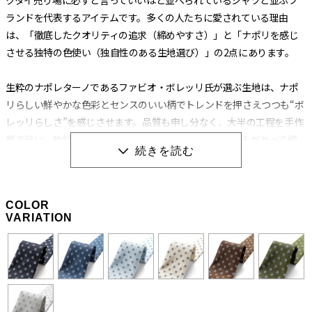
ランドを代表するアイテムです。多くの人たちに愛されている理由
は、「徹底したクオリティの追求（締めやすさ）」と「ナポリを感じ
させる独特の色使い（独自性のある生地選び）」の2点にあります。
生粋のナポレターノであるファビオ・ボレッリ氏が選ぶ生地は、ナポ
リらしい鮮やかな色彩とセンスのいい柄でトレンドを押さえつつも“ボ
レッリらしさ”を感じさせます。品質も申し分なく、大半の工程を手作
業で行い、独特の縫製法とアイロンワークによって膨らみがあって締
めやすく、やわらかいのに緩まないネクタイに仕上げられています。
生地の肉（厚み）によってバランスを考え、数種類の芯地を使い分け
る巧妙な技術から生み出される“エレガントな結び目”もボレッリのネ
COLOR
クタイを形作る重要な要素です。
VARIATION
職人の手作業と独特の縫製法によって生み出される
「極上の締め心地」
ネクタイの良し悪しを左右する“作り”ですが、ボレッリの品なので全