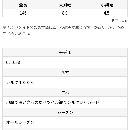
全長
大剣幅
小剣幅
幅の信頼が置けます。自社のシャツに合わせるためのネクタイを用意
146
8.0
4.5
しているカミチェリアは少なくありませんが、他社に外注していると
単位：cm
ころが多いのが事実。それに対しボレッリでは、ネクタイ専門の職人
※ ハンドメイドのため寸法に若干の誤差が生じる場合があります。予め
を抱え、型紙の作成から生地の裁断・縫製に至るまで、すべてをイタリ
ご了承ください。
アの自社工場で行っています。世界中で称賛されているハンドメイド
シャツと同様に、ハンドフィニッシュによって“遊び”が作られたボレ
ッリのネクタイは、膨らみがあって締めやすく、やわらかいのに緩み
モデル
ません。ファッション業界関係者の間でも評判で、ネクタイはボレッ
621038
リと決めている人が多いのが頷けます。
素材
余談ですが、ボレッリのネクタイの締めやすさは「独特の縫製法」に
シルク１００%
秘密があります。通常ネクタイの縫製は、ネクタイを横や斜めに置い
生地
て縫い合わせていくのですが、ボレッリでは縦に置いて真ん中を縫い
合わせていく繊細で難しい作業を行っています。この独特の縫製法と
地厚で深い光沢のあるツイル織りシルクジャカード
アイロンワークによって、膨らみがあって締めやすいネクタイが作り出
シーズン
されます。
オールシーズン