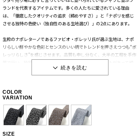
ランドを代表するアイテムです。多くの人たちに愛されている理由
は、「徹底したクオリティの追求（締めやすさ）」と「ナポリを感じ
させる独特の色使い（独自性のある生地選び）」の2点にあります。
生粋のナポレターノであるファビオ・ボレッリ氏が選ぶ生地は、ナポ
リらしい鮮やかな色彩とセンスのいい柄でトレンドを押さえつつも“ボ
レッリらしさ”を感じさせます。品質も申し分なく、大半の工程を手作
業で行い、独特の縫製法とアイロンワークによって膨らみがあって締
めやすく、やわらかいのに緩まないネクタイに仕上げられています。
生地の肉（厚み）によってバランスを考え、数種類の芯地を使い分け
る巧妙な技術から生み出される“エレガントな結び目”もボレッリのネ
COLOR
クタイを形作る重要な要素です。
VARIATION
職人の手作業と独特の縫製法によって生み出される
「極上の締め心地」
SIZE
ネクタイの良し悪しを左右する“作り”ですが、ボレッリの品なので全