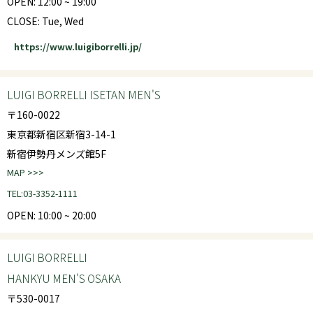
OPEN: 12:00 ~ 19:00
CLOSE: Tue, Wed
https://www.luigiborrelli.jp/
LUIGI BORRELLI ISETAN MEN'S
〒160-0022
東京都新宿区新宿3-14-1
新宿伊勢丹メンズ館5F
MAP >>>
TEL:03-3352-1111
OPEN: 10:00 ~ 20:00
LUIGI BORRELLI
HANKYU MEN'S OSAKA
〒530-0017