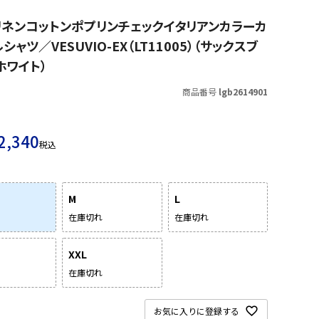
 リネンコットンポプリンチェックイタリアンカラーカ
シャツ／VESUVIO-EX（LT11005）（サックスブ
ホワイト）
商品番号
lgb2614901
2,340
税込
M
L
在庫切れ
在庫切れ
XXL
在庫切れ
お気に入りに登録する