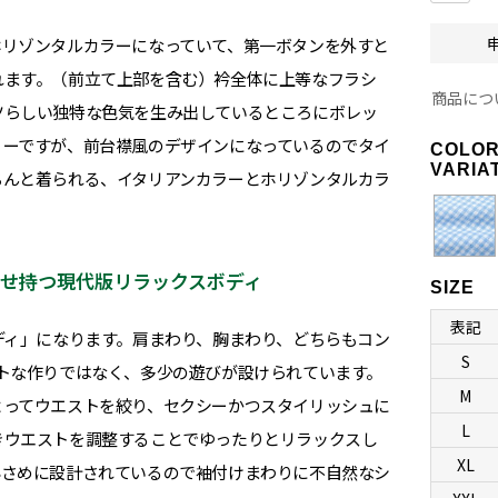
ホリゾンタルカラーになっていて、第一ボタンを外すと
れます。（前立て上部を含む）衿全体に上等なフラシ
商品につ
ツらしい独特な色気を生み出しているところにボレッ
リーですが、前台襟風のデザインになっているのでタイ
COLO
VARIA
ちんと着られる、イタリアンカラーとホリゾンタルカラ
合わせ持つ現代版リラックスボディ
SIZE
表記
ディ」になります。肩まわり、胸まわり、どちらもコン
S
トな作りではなく、多少の遊びが設けられています。
M
よってウエストを絞り、セクシーかつスタイリッシュに
L
きウエストを調整することでゆったりとリラックスし
XL
小さめに設計されているので袖付けまわりに不自然なシ