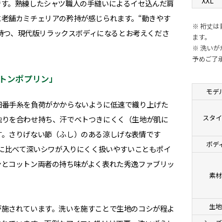
XXL
です。熟練したシャツ職人の手縫いによるイセ込んだ肩
老舗カミチェリアの矜持が感じられます。“動きやす
※ 裄丈
せ持つ、現代版リラックスボディになるとお考えくださ
ます。
※ 洗い
予めご了
トンポプリン」
モデ
細番手糸を負荷がかからないように低速で織り上げた
スタ
触りを合わせ持ち、汗でベトつきにくく（生地が肌に
す。さりげない節（ふし）のある涼しげな表情です
ボデ
%に比べて深いシワが入りにくく扱いやすいこともポイ
ンとコットン両者の持ち味がよく表れた秀逸ファブリッ
素
生
が施されています。洗いを施すことで生地のコシが程よ