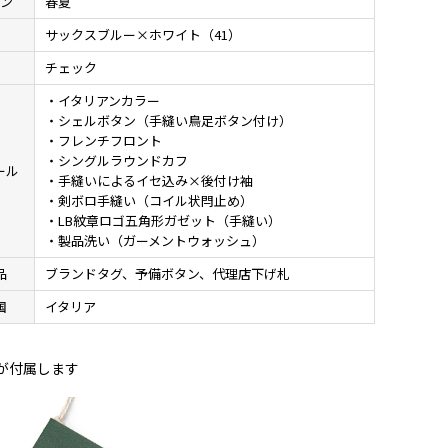
ン
春夏
サックスブルー×ホワイト（41）
様
チェック
・イタリアンカラー
・シェルボタン（手縫い鳥足ボタン付け）
・フレンチフロント
・シングルラウンドカフ
ール
・手縫いによるイセ込み×後付け袖
・剣ボロ手縫い（コイル状閂止め）
・LB紋章ロゴ五角形ガゼット（手縫い）
・製品洗い（ガーメントウォッシュ）
品
ブランドタグ、予備ボタン、代理店下げ札
国
イタリア
が付属します