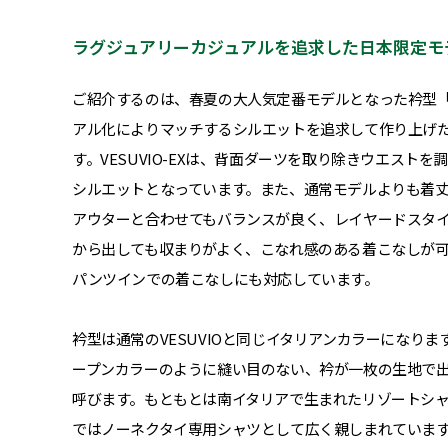
ラグジュアリーカジュアルを追求した日本限定モデル「
ご紹介するのは、春夏の大人気定番モデルとなった衿型「V
アル化によりマッチするシルエットを追求して作り上げた「V
す。VESUVIO-EXは、背面ダーツを取り除きウエス
シルエットとなっています。また、通常モデルよりも着
アウターと合わせてもバランスが良く、レイヤードスタ
から出しても収まりがよく、こなれ感のある着こなしが
パンツインでの着こなしにも対応しています。
衿型は通常のVESUVIOと同じイタリアンカラーになり
ープンカラーのように縫い目のない、衿が一枚の生地で
呼びます。もともとは南イタリアで生まれたリゾートシ
ではノーネクタイ専用シャツとして広く親しまれていま