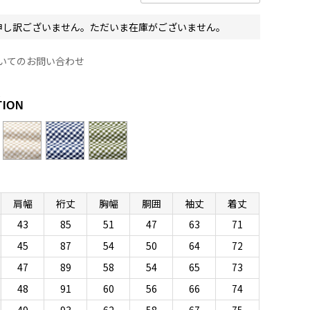
申し訳ございません。ただいま在庫がございません。
いてのお問い合わせ
R
TION
肩幅
裄丈
胸幅
胴囲
袖丈
着丈
43
85
51
47
63
71
45
87
54
50
64
72
47
89
58
54
65
73
48
91
60
56
66
74