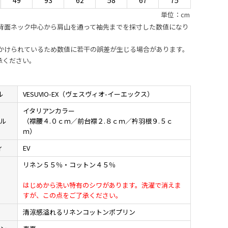
49
93
62
58
67
75
単位：cm
は背面ネック中心から肩山を通って袖先までを採寸した数値になり
がかけられているため数値に若干の誤差が生じる場合があります。
承ください。
ル
VESUVIO-EX（ヴェスヴィオ-イーエックス）
イタリアンカラー
イル
（襟腰４.０ｃｍ／前台襟２.８ｃｍ／衿羽根９.５ｃ
ｍ）
ィ
EV
リネン５５％・コットン４５％
材
はじめから洗い特有のシワがあります。洗濯で消えま
すが、この点をご了承ください。
地
清涼感溢れるリネンコットンポプリン