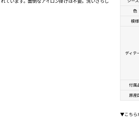
されています。面倒なアイロン掛けは不要。洗いざらし
シーズ
色
模
ディテ
付属
原産
▼こちら