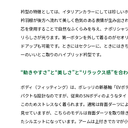
衿型の特徴としては、イタリアンカラーにしては珍しい
衿羽根が後方へ流れて美しく色気のある表情が生み出さ
芯を使用することで自然なふくらみを与え、ナポリシャ
リらしさが光ります。第一ボタンを外して着るのがセオ
ドアップも可能です。ときにはセクシーに、ときにはき
ーのいいとこ取りのハイブリッド衿型です。
“動きやすさ”と“美しさ”と“リラックス感”を
ボディ（フィッティング）は、ボレッリの新基軸「EVボ
パクトな設計なのですが、従来のSNボディのようなタイ
このためストレスなく着られます。通常は背面ダーツに
見せていますが、こちらのモデルは背面ダーツを取り除
たシルエットになっています。アームは上付きでカマが