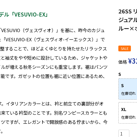
26SS
VESUVIO-EX」
ジュアル
ルー×
ESUVIO（ヴェスヴィオ）」を基に、昨今のカジュ
ESUVIO-EX（ヴェスヴィオ-イーエックス）」で
トを調整することで、ほどよくゆとりを持たせたリラックス
SALE
丈と袖丈をやや短めに設計しているため、ジャケットや
¥
3
価格
イルが増える秋冬シーズンにも重宝します。裾はパンツ
S
可能です。ガゼットの位置も裾に近い位置にあるため、
S
在庫切れ
ます。イタリアンカラーとは、衿と前立ての裏部分がオ
XL
出来ている衿型のことです。別名ワンピースカラーとも
在庫切れ
ャツですが、エレガントで開放感のある佇まいから、今
す。