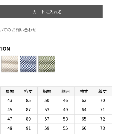
カートに入れる
いてのお問い合わせ
R
TION
肩幅
裄丈
胸幅
胴囲
袖丈
着丈
43
85
50
46
63
70
45
87
53
49
64
71
47
89
57
53
65
72
48
91
59
55
66
73