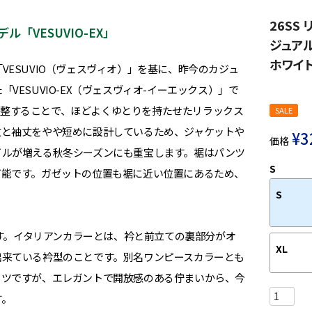
26SS
VESUVIO-EX」
ジュアル
ホワイト
ESUVIO（ヴェスヴィオ）」を基に、昨今のカジュ
ESUVIO-EX（ヴェスヴィオ-イーエックス）」で
トを調整することで、ほどよくゆとりを持たせたリラックス
SALE
丈と袖丈をやや短めに設計しているため、ジャケットや
¥
3
価格
イルが増える秋冬シーズンにも重宝します。裾はパンツ
S
可能です。ガゼットの位置も裾に近い位置にあるため、
S
ます。イタリアンカラーとは、衿と前立ての裏部分がオ
XL
出来ている衿型のことです。別名ワンピースカラーとも
ャツですが、エレガントで開放感のある佇まいから、今
す。