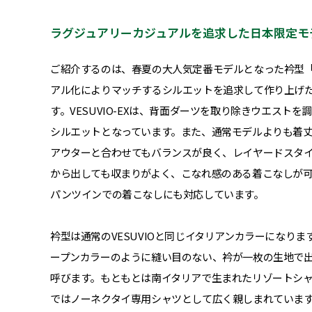
ラグジュアリーカジュアルを追求した日本限定モデル「
ご紹介するのは、春夏の大人気定番モデルとなった衿型「V
アル化によりマッチするシルエットを追求して作り上げた「V
す。VESUVIO-EXは、背面ダーツを取り除きウエス
シルエットとなっています。また、通常モデルよりも着
アウターと合わせてもバランスが良く、レイヤードスタ
から出しても収まりがよく、こなれ感のある着こなしが
パンツインでの着こなしにも対応しています。
衿型は通常のVESUVIOと同じイタリアンカラーになり
ープンカラーのように縫い目のない、衿が一枚の生地で
呼びます。もともとは南イタリアで生まれたリゾートシ
ではノーネクタイ専用シャツとして広く親しまれていま