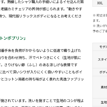
です。熟練したシャツ職人の手縫いによるイセ込んだ肩
XXL
老舗カミチェリアの矜持が感じられます。“動きやす
※ 裄丈
せ持つ、現代版リラックスボディになるとお考えくださ
ます。
※ 洗い
予めご了
トンポプリン」
モデ
細番手糸を負荷がかからないように低速で織り上げた
触りを合わせ持ち、汗でベトつきにくく（生地が肌に
スタ
す。さりげない節（ふし）のある涼しげな表情です
%に比べて深いシワが入りにくく扱いやすいこともポイ
ボデ
ンとコットン両者の持ち味がよく表れた秀逸ファブリッ
素
が施されています。洗いを施すことで生地のコシが程よ
生