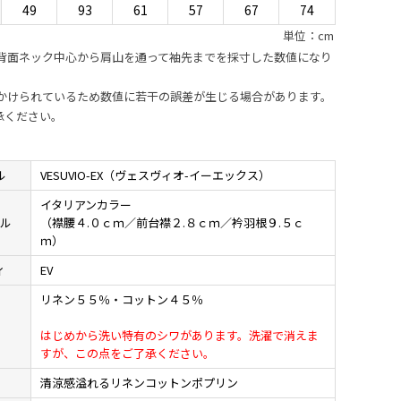
49
93
61
57
67
74
単位：cm
は背面ネック中心から肩山を通って袖先までを採寸した数値になり
がかけられているため数値に若干の誤差が生じる場合があります。
承ください。
ル
VESUVIO-EX（ヴェスヴィオ-イーエックス）
イタリアンカラー
イル
（襟腰４.０ｃｍ／前台襟２.８ｃｍ／衿羽根９.５ｃ
ｍ）
ィ
EV
リネン５５％・コットン４５％
材
はじめから洗い特有のシワがあります。洗濯で消えま
すが、この点をご了承ください。
地
清涼感溢れるリネンコットンポプリン