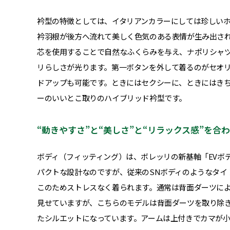
衿型の特徴としては、イタリアンカラーにしては珍しい
衿羽根が後方へ流れて美しく色気のある表情が生み出さ
芯を使用することで自然なふくらみを与え、ナポリシャ
リらしさが光ります。第一ボタンを外して着るのがセオ
ドアップも可能です。ときにはセクシーに、ときにはき
ーのいいとこ取りのハイブリッド衿型です。
“動きやすさ”と“美しさ”と“リラックス感”を
ボディ（フィッティング）は、ボレッリの新基軸「EVボ
パクトな設計なのですが、従来のSNボディのようなタイ
このためストレスなく着られます。通常は背面ダーツに
見せていますが、こちらのモデルは背面ダーツを取り除
たシルエットになっています。アームは上付きでカマが