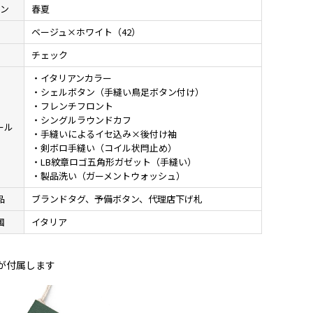
ン
春夏
ベージュ×ホワイト（42）
様
チェック
・イタリアンカラー
・シェルボタン（手縫い鳥足ボタン付け）
・フレンチフロント
・シングルラウンドカフ
ール
・手縫いによるイセ込み×後付け袖
・剣ボロ手縫い（コイル状閂止め）
・LB紋章ロゴ五角形ガゼット（手縫い）
・製品洗い（ガーメントウォッシュ）
品
ブランドタグ、予備ボタン、代理店下げ札
国
イタリア
が付属します