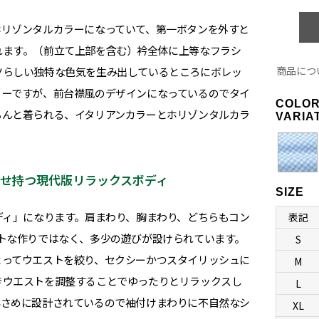
ホリゾンタルカラーになっていて、第一ボタンを外すと
れます。（前立て上部を含む）衿全体に上等なフラシ
商品につ
ツらしい独特な色気を生み出しているところにボレッ
リーですが、前台襟風のデザインになっているのでタイ
COLO
ちんと着られる、イタリアンカラーとホリゾンタルカラ
VARIA
合わせ持つ現代版リラックスボディ
SIZE
ディ」になります。肩まわり、胸まわり、どちらもコン
表記
トな作りではなく、多少の遊びが設けられています。
S
よってウエストを絞り、セクシーかつスタイリッシュに
M
きウエストを調整することでゆったりとリラックスし
L
小さめに設計されているので袖付けまわりに不自然なシ
XL