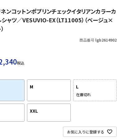
 リネンコットンポプリンチェックイタリアンカラーカ
シャツ／VESUVIO-EX（LT11005）（ベージュ×
）
商品番号
lgb2614902
2,340
税込
M
L
在庫切れ
XXL
お気に入りに登録する