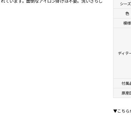
されています。面倒なアイロン掛けは不要。洗いざらし
シーズ
色
模
ディテ
付属
原産
▼こちら