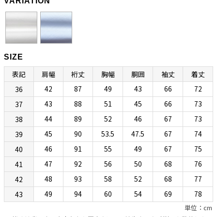
VARIATION
“動きやすさ”と“美しさ”を合わせ持つ究極のスリム
ボディ「EV」
ボディ（フィッティング）は、ボレッリの新基軸「EVボディ（SLIM
SIZE
FIT）」になります。肩まわり、胸まわり、どちらもコンパクトな設計
表記
肩幅
裄丈
胸幅
胴囲
袖丈
着丈
なのですが、従来のSNボディのようなタイトな作りではなく、多少の
42
87
49
43
66
72
36
遊びが設けられています。このためストレスなく着られます。そのぶ
ん背面ダーツによってウエストを絞り、セクシーかつスタイリッシュ
43
88
51
45
66
73
37
に見せています。アームが上付きでカマが小さめに設計されているの
44
89
52
46
67
73
38
で袖付けまわりに不自然なシワが生まれず、すっきりキレイに見える
45
90
53.5
47.5
67
74
39
こともポイントです。熟練したシャツ職人の手縫いによるイセ込んだ
46
91
55
49
67
75
40
肩と袖の後付けによって高い運動性を実現しているあたりに老舗カミ
チェリアの矜持が感じられます。“動きやすさ”と“美しさ”を合わせ持
47
92
56
50
68
76
41
つ、究極のスリムボディになるとお考えください。
48
93
58
52
68
77
42
49
94
60
54
69
78
43
オールマイティーに活躍する人気定番生地「細番手ポ
単位：cm