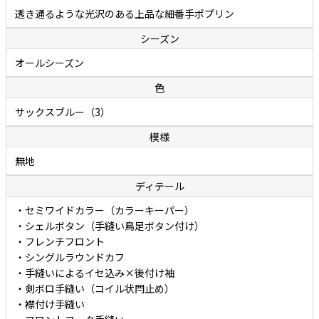
透き通るような光沢のある上品な細番手ポプリン
シーズン
オールシーズン
色
サックスブルー（3）
模様
無地
ディテール
・セミワイドカラー（カラーキーパー）
・シェルボタン（手縫い鳥足ボタン付け）
・フレンチフロント
・シングルラウンドカフ
・手縫いによるイセ込み×後付け袖
・剣ボロ手縫い（コイル状閂止め）
・襟付け手縫い