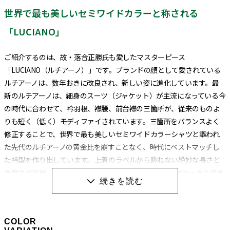
世界で最も美しいセミワイドカラーと称される
「LUCIANO」
ご紹介するのは、故・落合正勝氏も愛したマスターピース
「LUCIANO（ルチアーノ）」です。ブランドの顔として愛されている
ルチアーノは、数年おきに改良され、新しい姿に進化しています。最
新のルチアーノは、細身のスーツ（ジャケット）が主流になっている今
の時代に合わせて、衿羽根、襟腰、前台襟の三箇所が、従来のものよ
りも短く（低く）モディファイされています。三箇所をバランスよく
修正することで、世界で最も美しいセミワイドカラーシャツと謳われ
た先代のルチアーノの黄金比を崩すことなく、時代にベストマッチし
た衿型を作り出しています。上着のラペルから跳ねない絶妙な長さと
角度の衿羽根、大剣幅8センチ前後のネクタイのノットがすっきり収ま
る前台襟、ノータイでもお洒落に決まる襟腰など、半世紀にも及ぶ歴
史の中で培われてきた“色気”と“艶”はそのままにスタイリッシュな姿
に変貌を遂げています。
COLOR