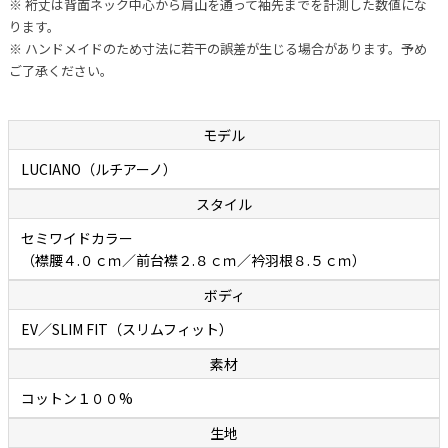
※ 裄丈は背面ネック中心から肩山を通って袖先までを計測した数値にな
プリン」
ります。
※ ハンドメイドのため寸法に若干の誤差が生じる場合があります。予め
最高品質のコットン素材を原料にした細番手糸（双糸）で織られたポ
ご了承ください。
プリンは、薄っすら光沢を帯びていて高級感があってシルクのような
滑らかな肌触りになります。ドレスシャツの基本である無地ポプリン
だけに相当クオリティにこだわっており、ベーシックな中にも違いが
モデル
感じられます。通常、細番手糸で織られたシャツ生地はただやわらか
LUCIANO（ルチアーノ）
いだけというものが多いですが、ボレッリの生地は糸のテンションが
スタイル
強く生地にハリがあるため、一日中着ていてもシワになりにくく耐久
性があって長持ちします。この独特の生地感は、英国王室御用達のト
セミワイドカラー
ーマスメイソンの生地特有のものです。
（襟腰４.０ｃｍ／前台襟２.８ｃｍ／衿羽根８.５ｃｍ）
ボディ
EV／SLIM FIT（スリムフィット）
素材
コットン１００%
生地