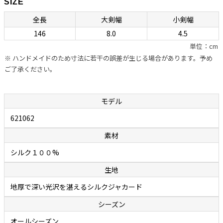
SIZE
ネクタイの良し悪しを左右する“作り”ですが、ボレッリの品なので全
全長
大剣幅
小剣幅
幅の信頼が置けます。自社のシャツに合わせるためのネクタイを用意
146
8.0
4.5
しているカミチェリアは少なくありませんが、他社に外注していると
単位：cm
ころが多いのが事実。それに対しボレッリでは、ネクタイ専門の職人
※ ハンドメイドのため寸法に若干の誤差が生じる場合があります。予め
を抱え、型紙の作成から生地の裁断・縫製に至るまで、すべてをイタリ
ご了承ください。
アの自社工場で行っています。世界中で称賛されているハンドメイド
シャツと同様に、ハンドフィニッシュによって“遊び”が作られたボレ
ッリのネクタイは、膨らみがあって締めやすく、やわらかいのに緩み
モデル
ません。ファッション業界関係者の間でも評判で、ネクタイはボレッ
621062
リと決めている人が多いのが頷けます。
素材
余談ですが、ボレッリのネクタイの締めやすさは「独特の縫製法」に
シルク１００%
秘密があります。通常ネクタイの縫製は、ネクタイを横や斜めに置い
生地
て縫い合わせていくのですが、ボレッリでは縦に置いて真ん中を縫い
合わせていく繊細で難しい作業を行っています。この独特の縫製法と
地厚で深い光沢を湛えるシルクジャカード
アイロンワークによって、膨らみがあって締めやすいネクタイが作り出
シーズン
されます。
オールシーズン