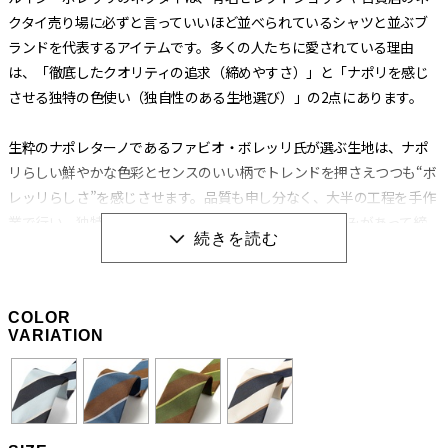
クタイ売り場に必ずと言っていいほど並べられているシャツと並ぶブ
ランドを代表するアイテムです。多くの人たちに愛されている理由
は、「徹底したクオリティの追求（締めやすさ）」と「ナポリを感じ
させる独特の色使い（独自性のある生地選び）」の2点にあります。
生粋のナポレターノであるファビオ・ボレッリ氏が選ぶ生地は、ナポ
リらしい鮮やかな色彩とセンスのいい柄でトレンドを押さえつつも“ボ
レッリらしさ”を感じさせます。品質も申し分なく、大半の工程を手作
業で行い、独特の縫製法とアイロンワークによって膨らみがあって締
めやすく、やわらかいのに緩まないネクタイに仕上げられています。
生地の肉（厚み）によってバランスを考え、数種類の芯地を使い分け
る巧妙な技術から生み出される“エレガントな結び目”もボレッリのネ
COLOR
クタイを形作る重要な要素です。
VARIATION
職人の手作業と独特の縫製法によって生み出される
「極上の締め心地」