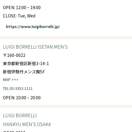
OPEN: 12:00 ~ 19:00
CLOSE: Tue, Wed
https://www.luigiborrelli.jp/
LUIGI BORRELLI ISETAN MEN'S
〒160-0022
東京都新宿区新宿3-14-1
新宿伊勢丹メンズ館5F
MAP >>>
TEL:03-3352-1111
OPEN: 10:00 ~ 20:00
LUIGI BORRELLI
HANKYU MEN'S OSAKA