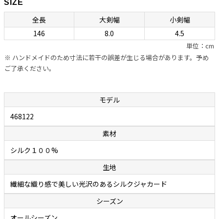
SIZE
ネクタイの良し悪しを左右する“作り”ですが、ボレッリの品なので全
全長
大剣幅
小剣幅
幅の信頼が置けます。自社のシャツに合わせるためのネクタイを用意
146
8.0
4.5
しているカミチェリアは少なくありませんが、他社に外注していると
単位：cm
ころが多いのが事実。それに対しボレッリでは、ネクタイ専門の職人
※ ハンドメイドのため寸法に若干の誤差が生じる場合があります。予め
を抱え、型紙の作成から生地の裁断・縫製に至るまで、すべてをイタリ
ご了承ください。
アの自社工場で行っています。世界中で称賛されているハンドメイド
シャツと同様に、ハンドフィニッシュによって“遊び”が作られたボレ
ッリのネクタイは、膨らみがあって締めやすく、やわらかいのに緩み
モデル
ません。ファッション業界関係者の間でも評判で、ネクタイはボレッ
468122
リと決めている人が多いのが頷けます。
素材
余談ですが、ボレッリのネクタイの締めやすさは「独特の縫製法」に
シルク１００%
秘密があります。通常ネクタイの縫製は、ネクタイを横や斜めに置い
生地
て縫い合わせていくのですが、ボレッリでは縦に置いて真ん中を縫い
合わせていく繊細で難しい作業を行っています。この独特の縫製法と
繊細な織り感で美しい光沢のあるシルクジャカード
アイロンワークによって、膨らみがあって締めやすいネクタイが作り出
シーズン
されます。
オールシーズン