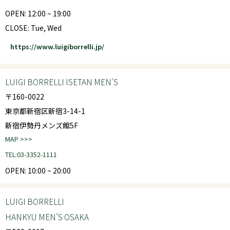
OPEN: 12:00 ~ 19:00
CLOSE: Tue, Wed
https://www.luigiborrelli.jp/
LUIGI BORRELLI ISETAN MEN'S
〒160-0022
東京都新宿区新宿3-14-1
新宿伊勢丹メンズ館5F
MAP >>>
TEL:03-3352-1111
OPEN: 10:00 ~ 20:00
LUIGI BORRELLI
HANKYU MEN'S OSAKA