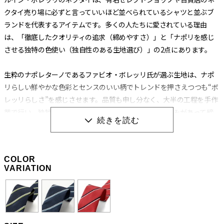
クタイ売り場に必ずと言っていいほど並べられているシャツと並ぶブ
ランドを代表するアイテムです。多くの人たちに愛されている理由
は、「徹底したクオリティの追求（締めやすさ）」と「ナポリを感じ
させる独特の色使い（独自性のある生地選び）」の2点にあります。
生粋のナポレターノであるファビオ・ボレッリ氏が選ぶ生地は、ナポ
リらしい鮮やかな色彩とセンスのいい柄でトレンドを押さえつつも“ボ
レッリらしさ”を感じさせます。品質も申し分なく、大半の工程を手作
業で行い、独特の縫製法とアイロンワークによって膨らみがあって締
めやすく、やわらかいのに緩まないネクタイに仕上げられています。
生地の肉（厚み）によってバランスを考え、数種類の芯地を使い分け
る巧妙な技術から生み出される“エレガントな結び目”もボレッリのネ
COLOR
クタイを形作る重要な要素です。
VARIATION
職人の手作業と独特の縫製法によって生み出される
「極上の締め心地」