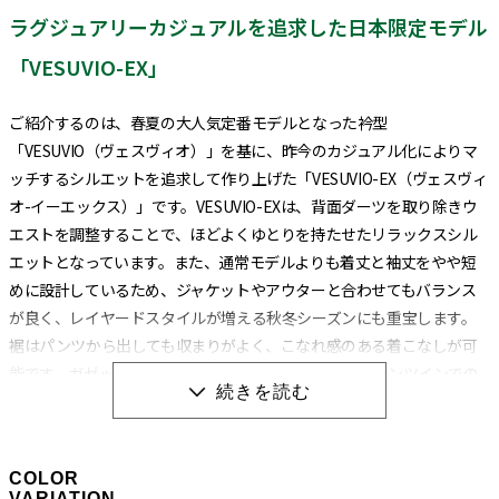
ラグジュアリーカジュアルを追求した日本限定モデル
「VESUVIO-EX」
ご紹介するのは、春夏の大人気定番モデルとなった衿型
「VESUVIO（ヴェスヴィオ）」を基に、昨今のカジュアル化によりマ
ッチするシルエットを追求して作り上げた「VESUVIO-EX（ヴェスヴィ
オ-イーエックス）」です。VESUVIO-EXは、背面ダーツを取り除きウ
エストを調整することで、ほどよくゆとりを持たせたリラックスシル
エットとなっています。また、通常モデルよりも着丈と袖丈をやや短
めに設計しているため、ジャケットやアウターと合わせてもバランス
が良く、レイヤードスタイルが増える秋冬シーズンにも重宝します。
裾はパンツから出しても収まりがよく、こなれ感のある着こなしが可
能です。ガゼットの位置も裾に近い位置にあるため、パンツインでの
着こなしにも対応しています。
衿型は通常のVESUVIOと同じイタリアンカラーになります。イタリアン
COLOR
カラーとは、衿と前立ての裏部分がオープンカラーのように縫い目の
VARIATION