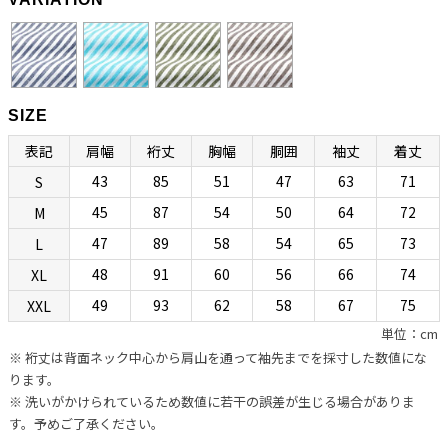
ない、衿が一枚の生地で出来ている衿型のことです。別名ワンピース
カラーとも呼びます。もともとは南イタリアで生まれたリゾートシャ
ツですが、エレガントで開放感のある佇まいから、今ではノーネクタ
イ専用シャツとして広く親しまれています。
SIZE
衿型の特徴としては、イタリアンカラーにしては珍しいホリゾンタル
表記
肩幅
裄丈
胸幅
胴囲
袖丈
着丈
カラーになっていて、第一ボタンを外すと衿羽根が後方へ流れて美し
43
85
51
47
63
71
S
く色気のある表情が生み出されます。（前立て上部を含む）衿全体に
上等なフラシ芯を使用することで自然なふくらみを与え、ナポリシャ
45
87
54
50
64
72
M
ツらしい独特な色気を生み出しているところにボレッリらしさが光り
47
89
58
54
65
73
L
ます。第一ボタンを外して着るのがセオリーですが、前台襟風のデザ
48
91
60
56
66
74
XL
インになっているのでタイドアップも可能です。ときにはセクシー
49
93
62
58
67
75
XXL
に、ときにはきちんと着られる、イタリアンカラーとホリゾンタルカ
単位：cm
ラーのいいとこ取りのハイブリッド衿型です。
※ 裄丈は背面ネック中心から肩山を通って袖先までを採寸した数値にな
ります。
“動きやすさ”と“美しさ”と“リラックス感”を合わせ
※ 洗いがかけられているため数値に若干の誤差が生じる場合がありま
す。予めご了承ください。
持つ現代版リラックスボディ