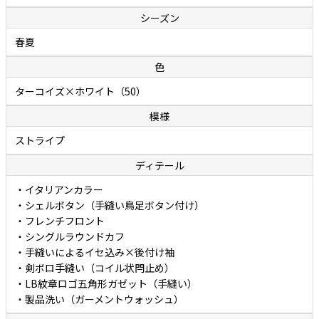
シーズン
厳選されたリネンとコットンの二者混素材を原料にした細番手糸を負
春夏
荷がかからないように低速で織り上げたポプリンは、涼しげな風合い
とさらっとした爽やかな肌触りを合わせ持ち、汗でベトつきにくく
色
（生地が肌に張り付きにくく）夏でも快適に着用できることが特徴で
ターコイズ×ホワイト（50）
す。さりげない節（ふし）のある涼しげな表情ですが、実際にはリネ
ンの混率は約半分なので、リネン100%に比べて深いシワが入りにくく
模様
扱いやすいこともポイントです。爽やかさの中にも優しさが感じられ
ストライプ
る、リネンとコットン両者の持ち味がよく表れた秀逸ファブリックで
ディテール
す。
・イタリアンカラー
ボレッリのカジュアルシャツには、洗い（ウォッシュ）が施されてい
・シェルボタン（手縫い鳥足ボタン付け）
ます。洗いを施すことで生地のコシが程よく抜け、独特なやわらかさ
・フレンチフロント
・シングルラウンドカフ
と肌に馴染むタッチが生み出されています。面倒なアイロン掛けは不
・手縫いによるイセ込み×後付け袖
要。洗いざらしでカッコよく着ていただけます。
・剣ボロ手縫い（コイル状閂止め）
・LB紋章ロゴ五角形ガゼット（手縫い）
・製品洗い（ガーメントウォッシュ）