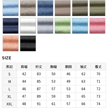
カラーとも呼びます。もともとは南イタリアで生まれたリゾートシャ
ツですが、エレガントで開放感のある佇まいから、今ではノーネクタ
イ専用シャツとして広く親しまれています。
衿型の特徴としては、イタリアンカラーにしては珍しいホリゾンタル
カラーになっていて、第一ボタンを外すと衿羽根が後方へ流れて美し
く色気のある表情が生み出されます。（前立て上部を含む）衿全体に
上等なフラシ芯を使用することで自然なふくらみを与え、ナポリシャ
ツらしい独特な色気を生み出しているところにボレッリらしさが光り
ます。第一ボタンを外して着るのがセオリーですが、前台襟風のデザ
SIZE
インになっているのでタイドアップも可能です。ときにはセクシー
表記
肩幅
裄丈
胸幅
胴囲
袖丈
着丈
に、ときにはきちんと着られる、イタリアンカラーとホリゾンタルカ
42
83
50
46
62
70
S
ラーのいいとこ取りのハイブリッド衿型です。
44
85
53
49
63
71
M
46
87
57
53
64
72
L
“動きやすさ”と“美しさ”と“リラックス感”を合わせ
47
89
59
55
65
73
XL
持つ現代版リラックスボディ
48
91
61
57
66
74
XXL