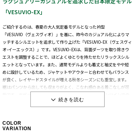
ラグジュアリーカジュアルを追求した日本限定モデル
「VESUVIO-EX」
ご紹介するのは、春夏の大人気定番モデルとなった衿型
「VESUVIO（ヴェスヴィオ）」を基に、昨今のカジュアル化によりマ
ッチするシルエットを追求して作り上げた「VESUVIO-EX（ヴェスヴィ
オ-イーエックス）」です。VESUVIO-EXは、背面ダーツを取り除きウ
エストを調整することで、ほどよくゆとりを持たせたリラックスシル
エットとなっています。また、通常モデルよりも着丈と袖丈をやや短
めに設計しているため、ジャケットやアウターと合わせてもバランス
が良く、レイヤードスタイルが増える秋冬シーズンにも重宝します。
裾はパンツから出しても収まりがよく、こなれ感のある着こなしが可
能です。ガゼットの位置も裾に近い位置にあるため、パンツインでの
着こなしにも対応しています。
衿型は通常のVESUVIOと同じイタリアンカラーになります。イタリアン
COLOR
カラーとは、衿と前立ての裏部分がオープンカラーのように縫い目の
VARIATION
ない、衿が一枚の生地で出来ている衿型のことです。別名ワンピース