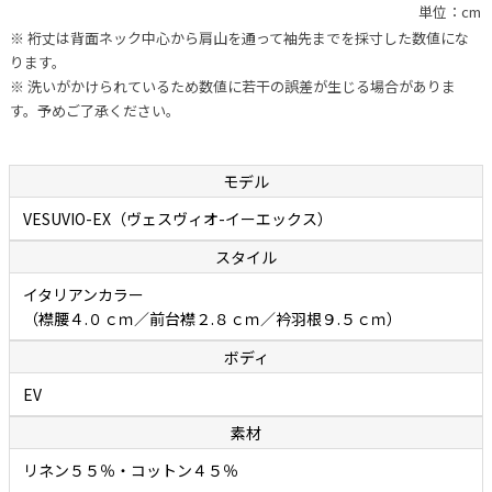
単位：cm
ボディ（フィッティング）は、ボレッリの新基軸「EVボディ」になり
※ 裄丈は背面ネック中心から肩山を通って袖先までを採寸した数値にな
ます。肩まわり、胸まわり、どちらもコンパクトな設計なのですが、
ります。
従来のSNボディのようなタイトな作りではなく、多少の遊びが設けら
※ 洗いがかけられているため数値に若干の誤差が生じる場合がありま
れています。このためストレスなく着られます。通常は背面ダーツに
す。予めご了承ください。
よってウエストを絞り、セクシーかつスタイリッシュに見せています
が、こちらのモデルは背面ダーツを取り除きウエストを調整すること
でゆったりとリラックスしたシルエットになっています。アームは上
モデル
付きでカマが小さめに設計されているので袖付けまわりに不自然なシ
VESUVIO-EX（ヴェスヴィオ-イーエックス）
ワが生まれず、すっきりキレイに見えることもポイントです。熟練し
スタイル
たシャツ職人の手縫いによるイセ込んだ肩と袖の後付けによって高い
運動性を実現しているあたりに老舗カミチェリアの矜持が感じられま
イタリアンカラー
す。“動きやすさ”と“美しさ”、そしてほどよい“リラックス感”を合わ
（襟腰４.０ｃｍ／前台襟２.８ｃｍ／衿羽根９.５ｃｍ）
せ持つ、現代版リラックスボディになるとお考えください。
ボディ
EV
涼しげな風合いでやさしい肌触りの「リネンコットン
素材
ポプリン」
リネン５５％・コットン４５％