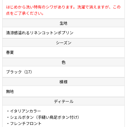
厳選されたリネンとコットンの二者混素材を原料にした細番手糸を負
はじめから洗い特有のシワがあります。洗濯で消えますが、この
荷がかからないように低速で織り上げたポプリンは、涼しげな風合い
点をご了承ください。
とさらっとした爽やかな肌触りを合わせ持ち、汗でベトつきにくく
生地
（生地が肌に張り付きにくく）夏でも快適に着用できることが特徴で
す。さりげない節（ふし）のある涼しげな表情ですが、実際にはリネ
清涼感溢れるリネンコットンポプリン
ンの混率は約半分なので、リネン100%に比べて深いシワが入りにくく
シーズン
扱いやすいこともポイントです。爽やかさの中にも優しさが感じられ
春夏
る、リネンとコットン両者の持ち味がよく表れた秀逸ファブリックで
す。
色
ブラック（17）
ボレッリのカジュアルシャツには、洗い（ウォッシュ）が施されてい
模様
ます。洗いを施すことで生地のコシが程よく抜け、独特なやわらかさ
と肌に馴染むタッチが生み出されています。面倒なアイロン掛けは不
無地
要。洗いざらしでカッコよく着て頂けます。
ディテール
・イタリアンカラー
・シェルボタン（手縫い鳥足ボタン付け）
・フレンチフロント