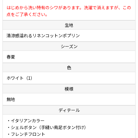
厳選されたリネンとコットンの二者混素材を原料にした細番手糸を負
はじめから洗い特有のシワがあります。洗濯で消えますが、この
荷がかからないように低速で織り上げたポプリンは、涼しげな風合い
点をご了承ください。
とさらっとした爽やかな肌触りを合わせ持ち、汗でベトつきにくく
生地
（生地が肌に張り付きにくく）夏でも快適に着用できることが特徴で
す。さりげない節（ふし）のある涼しげな表情ですが、実際にはリネ
清涼感溢れるリネンコットンポプリン
ンの混率は約半分なので、リネン100%に比べて深いシワが入りにくく
シーズン
扱いやすいこともポイントです。爽やかさの中にも優しさが感じられ
春夏
る、リネンとコットン両者の持ち味がよく表れた秀逸ファブリックで
す。
色
ホワイト（1）
ボレッリのカジュアルシャツには、洗い（ウォッシュ）が施されてい
模様
ます。洗いを施すことで生地のコシが程よく抜け、独特なやわらかさ
と肌に馴染むタッチが生み出されています。面倒なアイロン掛けは不
無地
要。洗いざらしでカッコよく着て頂けます。
ディテール
・イタリアンカラー
・シェルボタン（手縫い鳥足ボタン付け）
・フレンチフロント