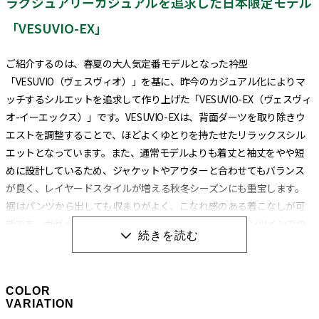
ラグジュアリーカジュアルを追求した日本限定モデル
「VESUVIO-EX」
ご紹介するのは、春夏の大人気定番モデルとなった衿型
「VESUVIO（ヴェスヴィオ）」を基に、昨今のカジュアル化によりマ
ッチするシルエットを追求して作り上げた「VESUVIO-EX（ヴェスヴィ
オ-イーエックス）」です。VESUVIO-EXは、背面ダーツを取り除きウ
エストを調整することで、ほどよくゆとりを持たせたリラックスシル
エットとなっています。また、通常モデルよりも着丈と袖丈をやや短
めに設計しているため、ジャケットやアウターと合わせてもバランス
が良く、レイヤードスタイルが増える秋冬シーズンにも重宝します。
裾はパンツから出しても収まりがよく、こなれ感のある着こなしが可
能です。ガゼットの位置も裾に近い位置にあるため、パンツインでの
着こなしにも対応しています。
衿型は通常のVESUVIOと同じイタリアンカラーになります。イタリアン
COLOR
カラーとは、衿と前立ての裏部分がオープンカラーのように縫い目の
VARIATION
ない、衿が一枚の生地で出来ている衿型のことです。別名ワンピース