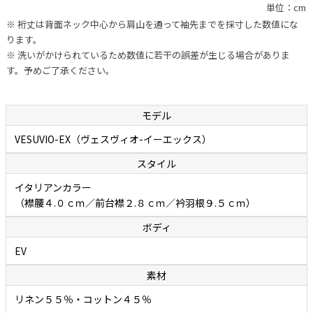
単位：cm
ボディ（フィッティング）は、ボレッリの新基軸「EVボディ」になり
※ 裄丈は背面ネック中心から肩山を通って袖先までを採寸した数値にな
ます。肩まわり、胸まわり、どちらもコンパクトな設計なのですが、
ります。
従来のSNボディのようなタイトな作りではなく、多少の遊びが設けら
※ 洗いがかけられているため数値に若干の誤差が生じる場合がありま
れています。このためストレスなく着られます。通常は背面ダーツに
す。予めご了承ください。
よってウエストを絞り、セクシーかつスタイリッシュに見せています
が、こちらのモデルは背面ダーツを取り除きウエストを調整すること
でゆったりとリラックスしたシルエットになっています。アームは上
モデル
付きでカマが小さめに設計されているので袖付けまわりに不自然なシ
VESUVIO-EX（ヴェスヴィオ-イーエックス）
ワが生まれず、すっきりキレイに見えることもポイントです。熟練し
スタイル
たシャツ職人の手縫いによるイセ込んだ肩と袖の後付けによって高い
運動性を実現しているあたりに老舗カミチェリアの矜持が感じられま
イタリアンカラー
す。“動きやすさ”と“美しさ”、そしてほどよい“リラックス感”を合わ
（襟腰４.０ｃｍ／前台襟２.８ｃｍ／衿羽根９.５ｃｍ）
せ持つ、現代版リラックスボディになるとお考えください。
ボディ
EV
涼しげな風合いでやさしい肌触りの「リネンコットン
素材
ポプリン」
リネン５５％・コットン４５％