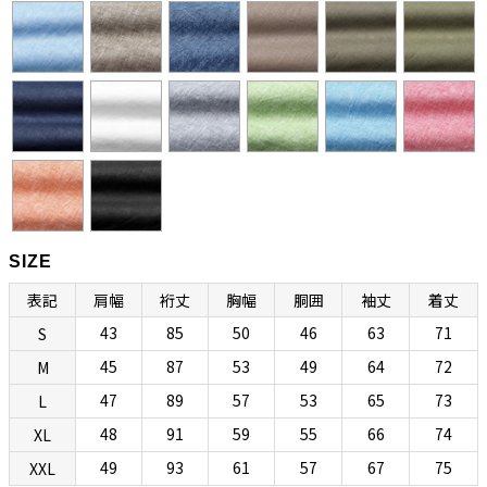
カラーとも呼びます。もともとは南イタリアで生まれたリゾートシャ
ツですが、エレガントで開放感のある佇まいから、今ではノーネクタ
イ専用シャツとして広く親しまれています。
衿型の特徴としては、イタリアンカラーにしては珍しいホリゾンタル
カラーになっていて、第一ボタンを外すと衿羽根が後方へ流れて美し
く色気のある表情が生み出されます。（前立て上部を含む）衿全体に
上等なフラシ芯を使用することで自然なふくらみを与え、ナポリシャ
ツらしい独特な色気を生み出しているところにボレッリらしさが光り
ます。第一ボタンを外して着るのがセオリーですが、前台襟風のデザ
SIZE
インになっているのでタイドアップも可能です。ときにはセクシー
表記
肩幅
裄丈
胸幅
胴囲
袖丈
着丈
に、ときにはきちんと着られる、イタリアンカラーとホリゾンタルカ
43
85
50
46
63
71
S
ラーのいいとこ取りのハイブリッド衿型です。
45
87
53
49
64
72
M
47
89
57
53
65
73
L
“動きやすさ”と“美しさ”と“リラックス感”を合わせ
48
91
59
55
66
74
XL
持つ現代版リラックスボディ
49
93
61
57
67
75
XXL