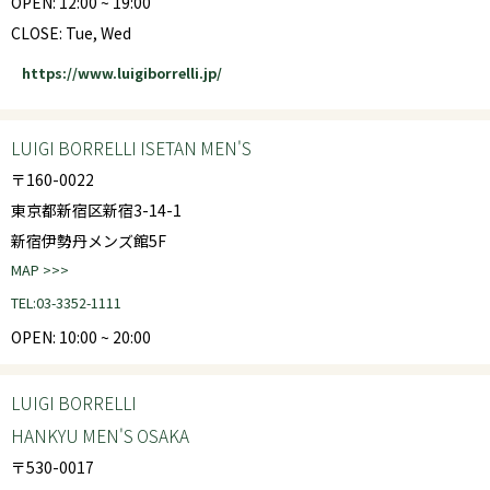
OPEN: 12:00 ~ 19:00
CLOSE: Tue, Wed
https://www.luigiborrelli.jp/
LUIGI BORRELLI ISETAN MEN'S
〒160-0022
東京都新宿区新宿3-14-1
新宿伊勢丹メンズ館5F
MAP >>>
TEL:03-3352-1111
OPEN: 10:00 ~ 20:00
LUIGI BORRELLI
HANKYU MEN'S OSAKA
〒530-0017