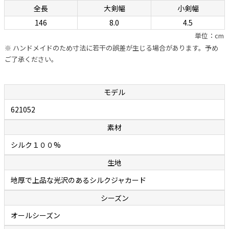
全長
大剣幅
小剣幅
幅の信頼が置けます。自社のシャツに合わせるためのネクタイを用意
146
8.0
4.5
しているカミチェリアは少なくありませんが、他社に外注していると
単位：cm
ころが多いのが事実。それに対しボレッリでは、ネクタイ専門の職人
※ ハンドメイドのため寸法に若干の誤差が生じる場合があります。予め
を抱え、型紙の作成から生地の裁断・縫製に至るまで、すべてをイタリ
ご了承ください。
アの自社工場で行っています。世界中で称賛されているハンドメイド
シャツと同様に、ハンドフィニッシュによって“遊び”が作られたボレ
ッリのネクタイは、膨らみがあって締めやすく、やわらかいのに緩み
モデル
ません。ファッション業界関係者の間でも評判で、ネクタイはボレッ
621052
リと決めている人が多いのが頷けます。
素材
余談ですが、ボレッリのネクタイの締めやすさは「独特の縫製法」に
シルク１００%
秘密があります。通常ネクタイの縫製は、ネクタイを横や斜めに置い
生地
て縫い合わせていくのですが、ボレッリでは縦に置いて真ん中を縫い
合わせていく繊細で難しい作業を行っています。この独特の縫製法と
地厚で上品な光沢のあるシルクジャカード
アイロンワークによって、膨らみがあって締めやすいネクタイが作り出
シーズン
されます。
オールシーズン