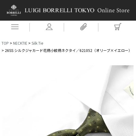
TOP
NECKTIE
Silk Tie
26SS シルクジャカード花柄小紋柄ネクタイ／621052（オリーブ×イエロー）