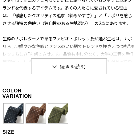
ランドを代表するアイテムです。多くの人たちに愛されている理由
は、「徹底したクオリティの追求（締めやすさ）」と「ナポリを感じ
させる独特の色使い（独自性のある生地選び）」の2点にあります。
生粋のナポレターノであるファビオ・ボレッリ氏が選ぶ生地は、ナポ
リらしい鮮やかな色彩とセンスのいい柄でトレンドを押さえつつも“ボ
レッリらしさ”を感じさせます。品質も申し分なく、大半の工程を手作
業で行い、独特の縫製法とアイロンワークによって膨らみがあって締
めやすく、やわらかいのに緩まないネクタイに仕上げられています。
生地の肉（厚み）によってバランスを考え、数種類の芯地を使い分け
る巧妙な技術から生み出される“エレガントな結び目”もボレッリのネ
COLOR
クタイを形作る重要な要素です。
VARIATION
職人の手作業と独特の縫製法によって生み出される
「極上の締め心地」
SIZE
ネクタイの良し悪しを左右する“作り”ですが、ボレッリの品なので全