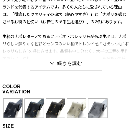
ランドを代表するアイテムです。多くの人たちに愛されている理由
は、「徹底したクオリティの追求（締めやすさ）」と「ナポリを感じ
させる独特の色使い（独自性のある生地選び）」の2点にあります。
生粋のナポレターノであるファビオ・ボレッリ氏が選ぶ生地は、ナポ
リらしい鮮やかな色彩とセンスのいい柄でトレンドを押さえつつも“ボ
レッリらしさ”を感じさせます。品質も申し分なく、大半の工程を手作
業で行い、独特の縫製法とアイロンワークによって膨らみがあって締
めやすく、やわらかいのに緩まないネクタイに仕上げられています。
生地の肉（厚み）によってバランスを考え、数種類の芯地を使い分け
る巧妙な技術から生み出される“エレガントな結び目”もボレッリのネ
COLOR
クタイを形作る重要な要素です。
VARIATION
職人の手作業と独特の縫製法によって生み出される
「極上の締め心地」
SIZE
ネクタイの良し悪しを左右する“作り”ですが、ボレッリの品なので全