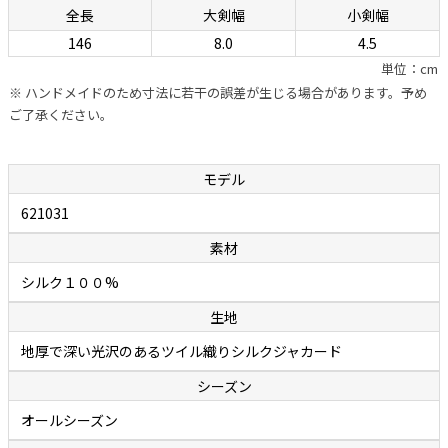
全長
大剣幅
小剣幅
幅の信頼が置けます。自社のシャツに合わせるためのネクタイを用意
146
8.0
4.5
しているカミチェリアは少なくありませんが、他社に外注していると
単位：cm
ころが多いのが事実。それに対しボレッリでは、ネクタイ専門の職人
※ ハンドメイドのため寸法に若干の誤差が生じる場合があります。予め
を抱え、型紙の作成から生地の裁断・縫製に至るまで、すべてをイタリ
ご了承ください。
アの自社工場で行っています。世界中で称賛されているハンドメイド
シャツと同様に、ハンドフィニッシュによって“遊び”が作られたボレ
ッリのネクタイは、膨らみがあって締めやすく、やわらかいのに緩み
モデル
ません。ファッション業界関係者の間でも評判で、ネクタイはボレッ
621031
リと決めている人が多いのが頷けます。
素材
余談ですが、ボレッリのネクタイの締めやすさは「独特の縫製法」に
シルク１００%
秘密があります。通常ネクタイの縫製は、ネクタイを横や斜めに置い
生地
て縫い合わせていくのですが、ボレッリでは縦に置いて真ん中を縫い
合わせていく繊細で難しい作業を行っています。この独特の縫製法と
地厚で深い光沢のあるツイル織りシルクジャカード
アイロンワークによって、膨らみがあって締めやすいネクタイが作り出
シーズン
されます。
オールシーズン