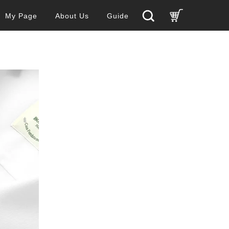
My Page
About Us
Guide