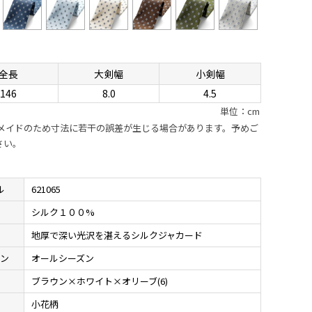
全長
大剣幅
小剣幅
146
8.0
4.5
単位：cm
ドメイドのため寸法に若干の誤差が生じる場合があります。予めご
さい。
ル
621065
材
シルク１００%
地
地厚で深い光沢を湛えるシルクジャカード
ン
オールシーズン
ブラウン×ホワイト×オリーブ(6)
様
小花柄