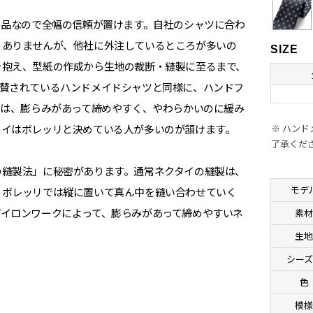
の品なので全幅の信頼が置けます。自社のシャツに合わ
くありませんが、他社に外注しているところが多いの
SIZE
を抱え、型紙の作成から生地の裁断・縫製に至るまで、
称賛されているハンドメイドシャツと同様に、ハンドフ
イは、膨らみがあって締めやすく、やわらかいのに緩み
タイはボレッリと決めている人が多いのが頷けます。
※ ハン
了承くだ
の縫製法」に秘密があります。通常ネクタイの縫製は、
モデ
、ボレッリでは縦に置いて真ん中を縫い合わせていく
アイロンワークによって、膨らみがあって締めやすいネ
素
生
シーズ
色
模