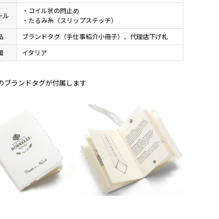
・コイル状の閂止め
ール
・たるみ糸（スリップステッチ）
品
ブランドタグ（手仕事紹介小冊子）、代理店下げ札
国
イタリア
のブランドタグが付属します