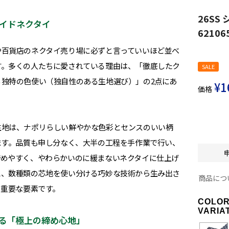
26S
イドネクタイ
6210
や百貨店のネクタイ売り場に必ずと言っていいほど並べ
す。多くの人たちに愛されている理由は、「徹底したク
SALE
独特の色使い（独自性のある生地選び）」の2点にあ
¥
1
価格
生地は、ナポリらしい鮮やかな色彩とセンスのいい柄
ます。品質も申し分なく、大半の工程を手作業で行い、
締めやすく、やわらかいのに緩まないネクタイに仕上げ
え、数種類の芯地を使い分ける巧妙な技術から生み出さ
商品につ
る重要な要素です。
COLO
VARIA
る「極上の締め心地」