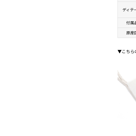
ディテ
付属
原産
▼こちら