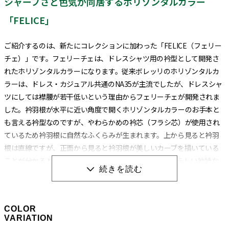
シャープさと色気が同居するホリゾンタルカラー
「FELICE」
ご紹介するのは、新たにコレクションに加わった「FELICE（フェリー
チェ）」です。フェリーチェは、ドレスシャツ用の衿型として開発さ
れたホリゾンタルカラーになります。従来ボレッリのホリゾンタルカ
ラーは、ドレス・カジュアル共通のNA35が主流でしたが、ドレスシャ
ツにしては襟腰が若干低いという理由からフェリーチェが開発されま
した。衿羽根が水平に近い角度で開くホリゾンタルカラーのお手本と
も言える衿型なのですが、やわらかめの衿芯（フラシ芯）が使用され
ているため衿羽根に自然なふくらみが生まれます。上から見ると衿羽
根は直線ですが、正面から見ると衿羽根が美しいカーブを描いている
ことが分かると思います。このカーブが、ナポリシャツらしい独特な
色気を生み出す要因になっています。襟腰が高くなったぶん衿羽根に
角度がつき、シャープさが増していることもポイントです。ノーネクタ
イでボタンを外してもお洒落に決まるのでジャケパンスタイルにも使
COLOR
えます。
VARIATION