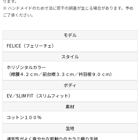
ります。
り生地」
※ ハンドメイドのため寸法に若干の誤差が生じる場合があります。予め
ご了承ください。
最高品質のコットン素材を原料にした諸撚糸を特殊織機でざっくり織
り上げたイタリアではGIRO INGLESE（ジーロイングレーゼ）と呼ばれ
るカラミ織り生地は、春夏らしい涼しげな外観で目に隙間があって通
モデル
気性に優れていることが特徴です。サラッとした爽やかな肌触りで汗
FELICE（フェリーチェ）
を掻いてもベトつかないので、春夏にうってつけです。繊細で美しく、
スタイル
程よいストレッチ性があるので、着ていてラクチンなこともポイント
です。目に隙間のあるカラミ織り生地の長所でもあり短所でもある
ホリゾンタルカラー
「透け感」についてですが、立体的に織り上げることである程度透け
（襟腰４.２ｃｍ／前台襟３.３ｃｍ／衿羽根９.０ｃｍ）
にくくなっています。とはいえ通常のシャツ生地と比べるとやはり透
ボディ
け感があるので、それを含めて季節感として捉えて頂ければ幸いで
EV／SLIM FIT（スリムフィット）
す。
素材
コットン１００％
生地
通気性がよく爽やかな肌触りのカラミ織り生地