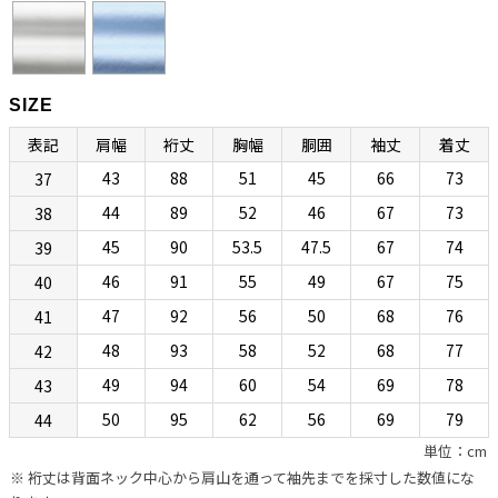
“動きやすさ”と“美しさ”を合わせ持つ究極のスリム
ボディ「EV」
SIZE
ボディ（フィッティング）は、ボレッリの新基軸「EVボディ（SLIM
表記
肩幅
裄丈
胸幅
胴囲
袖丈
着丈
FIT）」になります。肩まわり、胸まわり、どちらもコンパクトな設計
43
88
51
45
66
73
37
なのですが、従来のSNボディのようなタイトな作りではなく、多少の
遊びが設けられています。このためストレスなく着られます。そのぶ
44
89
52
46
67
73
38
ん背面ダーツによってウエストを絞り、セクシーかつスタイリッシュ
45
90
53.5
47.5
67
74
39
に見せています。アームが上付きでカマが小さめに設計されているの
46
91
55
49
67
75
40
で袖付けまわりに不自然なシワが生まれず、すっきりキレイに見える
47
92
56
50
68
76
41
こともポイントです。熟練したシャツ職人の手縫いによるイセ込んだ
肩と袖の後付けによって高い運動性を実現しているあたりに老舗カミ
48
93
58
52
68
77
42
チェリアの矜持が感じられます。“動きやすさ”と“美しさ”を合わせ持
49
94
60
54
69
78
43
つ、究極のスリムボディになるとお考えください。
50
95
62
56
69
79
44
単位：cm
夏でも快適！通気性がよく爽やかな肌触り「カラミ織
※ 裄丈は背面ネック中心から肩山を通って袖先までを採寸した数値にな