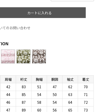
カートに入れる
いてのお問い合わせ
R
TION
肩幅
裄丈
胸幅
胴囲
袖丈
着丈
42
83
51
47
62
70
44
85
54
50
63
71
46
87
58
54
64
72
47
89
60
56
65
73