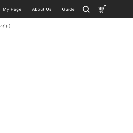
My Page
About Us
Guide
ホワイト）