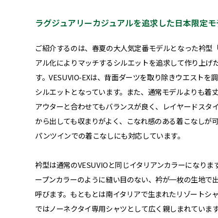
ラグジュアリーカジュアルを追求した日本限定モデル「
ご紹介するのは、春夏の大人気定番モデルとなった衿型「V
アル化によりマッチするシルエットを追求して作り上げた「V
す。VESUVIO-EXは、背面ダーツを取り除きウエス
シルエットとなっています。また、通常モデルよりも着
アウターと合わせてもバランスが良く、レイヤードスタ
から出しても収まりがよく、こなれ感のある着こなしが
パンツインでの着こなしにも対応しています。
衿型は通常のVESUVIOと同じイタリアンカラーになり
ープンカラーのように縫い目のない、衿が一枚の生地で
呼びます。もともとは南イタリアで生まれたリゾートシ
ではノーネクタイ専用シャツとして広く親しまれていま