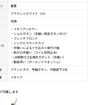
ン
春夏
ブラウン×ホワイト（15）
様
花柄
・イタリアンカラー
・シェルボタン（手縫い鳥足ボタン付け）
・フレンチフロント
・シングルラウンドカフ
ール
・手縫いによるイセ込み×後付け袖
・剣ボロ手縫い（コイル状閂止め）
・LB紋章ロゴ五角形ガゼット（手縫い）
・製品洗い（ガーメントウォッシュ）
品
ブランドタグ、予備ボタン、代理店下げ札
国
イタリア
が付属します