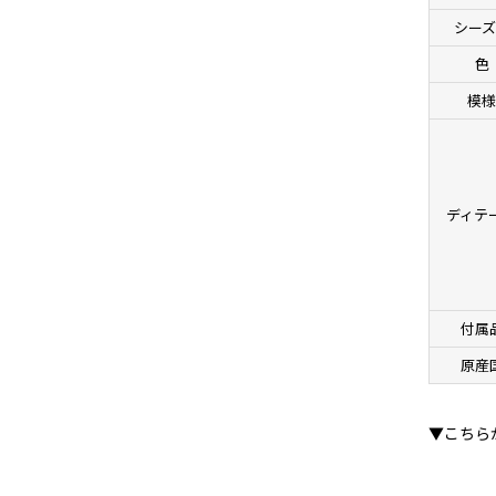
シーズ
色
模
ディテ
付属
原産
▼こちら