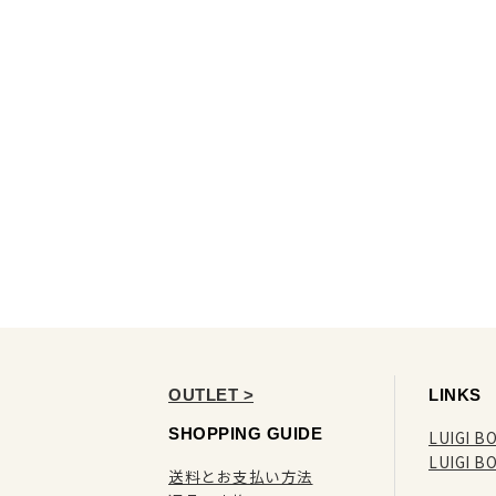
OUTLET >
LINKS
SHOPPING GUIDE
LUIGI BO
LUIGI B
送料とお支払い方法