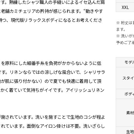
です。熟練したシャツ職人の手縫いによるイセ込んだ肩
XXL
老舗カミチェリアの矜持が感じられます。“動きやす
せ持つ、現代版リラックスボディになるとお考えくださ
※ 裄丈
ます。
※ 洗い
予めご了
モデ
）を原料にした細番手糸を負荷がかからないように低
です。リネンならではの涼しげな風合いで、シャリサラ
スタ
地が肌に張り付かない）ので夏でも快適に着用して頂
にかく着ていて気持ちがイイです。アイリッシュリネン
ボデ
素
が施されています。洗いを施すことで生地のコシが程よ
されています。面倒なアイロン掛けは不要。洗いざらし
生