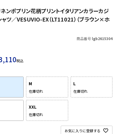
 リネンポプリン花柄プリントイタリアンカラーカジ
ャツ／VESUVIO-EX（LT11021）（ブラウン×ホ
商品番号
lgb2615304
3,110
税込
M
L
在庫切れ
在庫切れ
XXL
在庫切れ
お気に入りに登録する