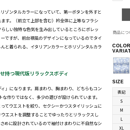
ホリゾンタルカラーになっていて、第一ボタンを外すと
れます。（前立て上部を含む）衿全体に上等なフラシ
ツらしい独特な色気を生み出しているところにボレッ
商品につ
リーですが、前台襟風のデザインになっているのでタイ
COLO
ちんと着られる、イタリアンカラーとホリゾンタルカラ
VARIA
合わせ持つ現代版リラックスボディ
SIZE
ディ」になります。肩まわり、胸まわり、どちらもコン
表記
トな作りではなく、多少の遊びが設けられています。
S
よってウエストを絞り、セクシーかつスタイリッシュに
M
きウエストを調整することでゆったりとリラックスし
L
小さめに設計されているので袖付けまわりに不自然なシ
XL