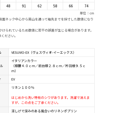
48
91
62
58
66
74
単位：cm
は背面ネック中心から肩山を通って袖先までを採寸した数値になり
がかけられているため数値に若干の誤差が生じる場合があります。
承ください。
ル
VESUVIO-EX（ヴェスヴィオ-イーエックス）
イタリアンカラー
イル
（襟腰４.０ｃｍ／前台襟２.８ｃｍ／衿羽根９.５ｃ
ｍ）
ィ
EV
リネン１００％
材
はじめから洗い特有のシワがあります。洗濯で消えま
すが、この点をご了承ください。
地
涼しげで深みのある風合いのリネンポプリン