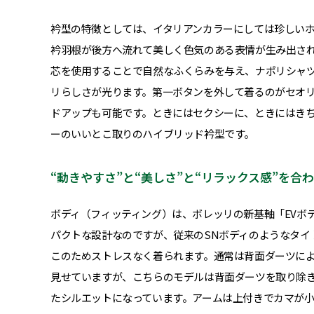
衿型の特徴としては、イタリアンカラーにしては珍しい
衿羽根が後方へ流れて美しく色気のある表情が生み出さ
芯を使用することで自然なふくらみを与え、ナポリシャ
リらしさが光ります。第一ボタンを外して着るのがセオ
ドアップも可能です。ときにはセクシーに、ときにはき
ーのいいとこ取りのハイブリッド衿型です。
“動きやすさ”と“美しさ”と“リラックス感”を
ボディ（フィッティング）は、ボレッリの新基軸「EVボ
パクトな設計なのですが、従来のSNボディのようなタイ
このためストレスなく着られます。通常は背面ダーツに
見せていますが、こちらのモデルは背面ダーツを取り除
たシルエットになっています。アームは上付きでカマが