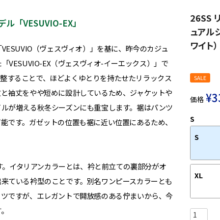
26SS
VESUVIO-EX」
ュアルシ
ワイト）
ESUVIO（ヴェスヴィオ）」を基に、昨今のカジュ
ESUVIO-EX（ヴェスヴィオ-イーエックス）」で
トを調整することで、ほどよくゆとりを持たせたリラックス
SALE
丈と袖丈をやや短めに設計しているため、ジャケットや
¥
3
価格
イルが増える秋冬シーズンにも重宝します。裾はパンツ
S
可能です。ガゼットの位置も裾に近い位置にあるため、
S
ます。イタリアンカラーとは、衿と前立ての裏部分がオ
XL
出来ている衿型のことです。別名ワンピースカラーとも
ャツですが、エレガントで開放感のある佇まいから、今
す。