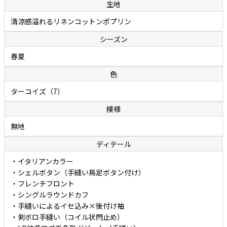
生地
厳選されたリネンとコットンの二者混素材を原料にした細番手糸を負
荷がかからないように低速で織り上げたポプリンは、涼しげな風合い
清涼感溢れるリネンコットンポプリン
とさらっとした爽やかな肌触りを合わせ持ち、汗でベトつきにくく
シーズン
（生地が肌に張り付きにくく）夏でも快適に着用できることが特徴で
春夏
す。さりげない節（ふし）のある涼しげな表情ですが、実際にはリネ
ンの混率は約半分なので、リネン100%に比べて深いシワが入りにくく
色
扱いやすいこともポイントです。爽やかさの中にも優しさが感じられ
ターコイズ（7）
る、リネンとコットン両者の持ち味がよく表れた秀逸ファブリックで
す。
模様
無地
ボレッリのカジュアルシャツには、洗い（ウォッシュ）が施されてい
ディテール
ます。洗いを施すことで生地のコシが程よく抜け、独特なやわらかさ
と肌に馴染むタッチが生み出されています。面倒なアイロン掛けは不
・イタリアンカラー
要。洗いざらしでカッコよく着ていただけます。
・シェルボタン（手縫い鳥足ボタン付け）
・フレンチフロント
・シングルラウンドカフ
・手縫いによるイセ込み×後付け袖
・剣ボロ手縫い（コイル状閂止め）