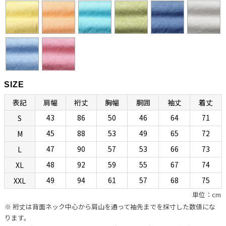
カラーとも呼びます。もともとは南イタリアで生まれたリゾートシャ
ツですが、エレガントで開放感のある佇まいから、今ではノーネクタ
イ専用シャツとして広く親しまれています。
衿型の特徴としては、イタリアンカラーにしては珍しいホリゾンタル
カラーになっていて、第一ボタンを外すと衿羽根が後方へ流れて美し
く色気のある表情が生み出されます。（前立て上部を含む）衿全体に
SIZE
上等なフラシ芯を使用することで自然なふくらみを与え、ナポリシャ
表記
肩幅
裄丈
胸幅
胴囲
袖丈
着丈
ツらしい独特な色気を生み出しているところにボレッリらしさが光り
43
86
50
46
64
71
S
ます。第一ボタンを外して着るのがセオリーですが、前台襟風のデザ
45
88
53
49
65
72
M
インになっているのでタイドアップも可能です。ときにはセクシー
に、ときにはきちんと着られる、イタリアンカラーとホリゾンタルカ
47
90
57
53
66
73
L
ラーのいいとこ取りのハイブリッド衿型です。
48
92
59
55
67
74
XL
49
94
61
57
68
75
XXL
“動きやすさ”と“美しさ”と“リラックス感”を合わせ
単位：cm
持つ現代版リラックスボディ
※ 裄丈は背面ネック中心から肩山を通って袖先までを採寸した数値にな
ります。