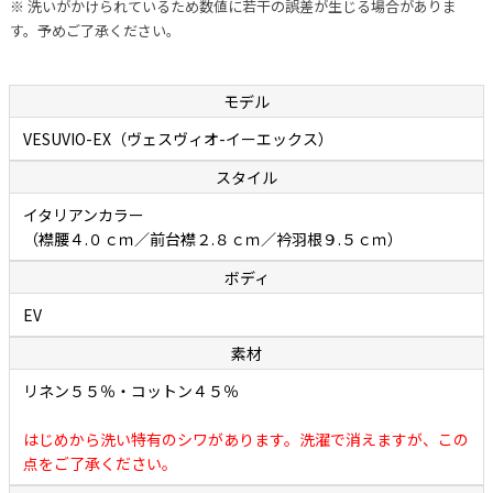
※ 洗いがかけられているため数値に若干の誤差が生じる場合がありま
ボディ（フィッティング）は、ボレッリの新基軸「EVボディ」になり
す。予めご了承ください。
ます。肩まわり、胸まわり、どちらもコンパクトな設計なのですが、
従来のSNボディのようなタイトな作りではなく、多少の遊びが設けら
れています。このためストレスなく着られます。通常は背面ダーツに
モデル
よってウエストを絞り、セクシーかつスタイリッシュに見せています
VESUVIO-EX（ヴェスヴィオ-イーエックス）
が、こちらのモデルは背面ダーツを取り除きウエストを調整すること
スタイル
でゆったりとリラックスしたシルエットになっています。アームは上
付きでカマが小さめに設計されているので袖付けまわりに不自然なシ
イタリアンカラー
ワが生まれず、すっきりキレイに見えることもポイントです。熟練し
（襟腰４.０ｃｍ／前台襟２.８ｃｍ／衿羽根９.５ｃｍ）
たシャツ職人の手縫いによるイセ込んだ肩と袖の後付けによって高い
ボディ
運動性を実現しているあたりに老舗カミチェリアの矜持が感じられま
EV
す。“動きやすさ”と“美しさ”、そしてほどよい“リラックス感”を合わ
せ持つ、現代版リラックスボディになるとお考えください。
素材
リネン５５％・コットン４５％
涼しげな風合いでやさしい肌触りの「リネンコットン
はじめから洗い特有のシワがあります。洗濯で消えますが、この
ポプリン」
点をご了承ください。