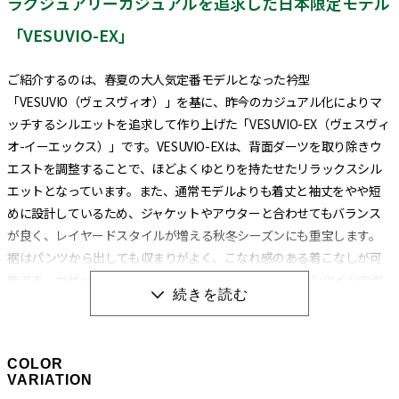
ラグジュアリーカジュアルを追求した日本限定モデル
「VESUVIO-EX」
ご紹介するのは、春夏の大人気定番モデルとなった衿型
「VESUVIO（ヴェスヴィオ）」を基に、昨今のカジュアル化によりマ
ッチするシルエットを追求して作り上げた「VESUVIO-EX（ヴェスヴィ
オ-イーエックス）」です。VESUVIO-EXは、背面ダーツを取り除きウ
エストを調整することで、ほどよくゆとりを持たせたリラックスシル
エットとなっています。また、通常モデルよりも着丈と袖丈をやや短
めに設計しているため、ジャケットやアウターと合わせてもバランス
が良く、レイヤードスタイルが増える秋冬シーズンにも重宝します。
裾はパンツから出しても収まりがよく、こなれ感のある着こなしが可
能です。ガゼットの位置も裾に近い位置にあるため、パンツインでの
着こなしにも対応しています。
衿型は通常のVESUVIOと同じイタリアンカラーになります。イタリアン
COLOR
カラーとは、衿と前立ての裏部分がオープンカラーのように縫い目の
VARIATION
ない、衿が一枚の生地で出来ている衿型のことです。別名ワンピース