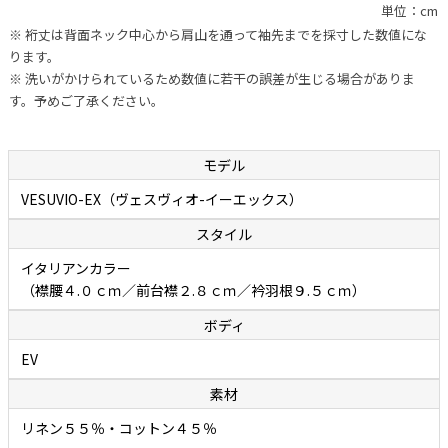
単位：cm
ボディ（フィッティング）は、ボレッリの新基軸「EVボディ」になり
※ 裄丈は背面ネック中心から肩山を通って袖先までを採寸した数値にな
ます。肩まわり、胸まわり、どちらもコンパクトな設計なのですが、
ります。
従来のSNボディのようなタイトな作りではなく、多少の遊びが設けら
※ 洗いがかけられているため数値に若干の誤差が生じる場合がありま
れています。このためストレスなく着られます。通常は背面ダーツに
す。予めご了承ください。
よってウエストを絞り、セクシーかつスタイリッシュに見せています
が、こちらのモデルは背面ダーツを取り除きウエストを調整すること
でゆったりとリラックスしたシルエットになっています。アームは上
モデル
付きでカマが小さめに設計されているので袖付けまわりに不自然なシ
VESUVIO-EX（ヴェスヴィオ-イーエックス）
ワが生まれず、すっきりキレイに見えることもポイントです。熟練し
スタイル
たシャツ職人の手縫いによるイセ込んだ肩と袖の後付けによって高い
運動性を実現しているあたりに老舗カミチェリアの矜持が感じられま
イタリアンカラー
す。“動きやすさ”と“美しさ”、そしてほどよい“リラックス感”を合わ
（襟腰４.０ｃｍ／前台襟２.８ｃｍ／衿羽根９.５ｃｍ）
せ持つ、現代版リラックスボディになるとお考えください。
ボディ
EV
涼しげな風合いでやさしい肌触りの「リネンコットン
素材
ポプリン」
リネン５５％・コットン４５％