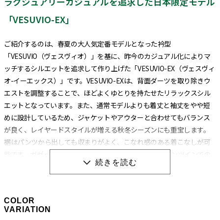
ラグジュアリーカジュアルを追求した日本限定モデル
「VESUVIO-EX」
ご紹介するのは、春夏の大人気定番モデルとなった衿型
「VESUVIO（ヴェスヴィオ）」を基に、昨今のカジュアル化によりマ
ッチするシルエットを追求して作り上げた「VESUVIO-EX（ヴェスヴィ
オ-イーエックス）」です。VESUVIO-EXは、背面ダーツを取り除きウ
エストを調整することで、ほどよくゆとりを持たせたリラックスシル
エットとなっています。また、通常モデルよりも着丈と袖丈をやや短
めに設計しているため、ジャケットやアウターと合わせてもバランス
が良く、レイヤードスタイルが増える秋冬シーズンにも重宝します。
裾はパンツから出しても収まりがよく、こなれ感のある着こなしが可
能です。ガゼットの位置も裾に近い位置にあるため、パンツインでの
着こなしにも対応しています。
衿型は通常のVESUVIOと同じイタリアンカラーになります。イタリアン
COLOR
カラーとは、衿と前立ての裏部分がオープンカラーのように縫い目の
VARIATION
ない、衿が一枚の生地で出来ている衿型のことです。別名ワンピース