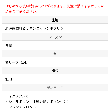
厳選されたリネンとコットンの二者混素材を原料にした細番手糸を負
はじめから洗い特有のシワがあります。洗濯で消えますが、この
荷がかからないように低速で織り上げたポプリンは、涼しげな風合い
点をご了承ください。
とさらっとした爽やかな肌触りを合わせ持ち、汗でベトつきにくく
生地
（生地が肌に張り付きにくく）夏でも快適に着用できることが特徴で
す。さりげない節（ふし）のある涼しげな表情ですが、実際にはリネ
清涼感溢れるリネンコットンポプリン
ンの混率は約半分なので、リネン100%に比べて深いシワが入りにくく
シーズン
扱いやすいこともポイントです。爽やかさの中にも優しさが感じられ
春夏
る、リネンとコットン両者の持ち味がよく表れた秀逸ファブリックで
す。
色
オリーブ（14）
ボレッリのカジュアルシャツには、洗い（ウォッシュ）が施されてい
模様
ます。洗いを施すことで生地のコシが程よく抜け、独特なやわらかさ
と肌に馴染むタッチが生み出されています。面倒なアイロン掛けは不
無地
要。洗いざらしでカッコよく着ていただけます。
ディテール
・イタリアンカラー
・シェルボタン（手縫い鳥足ボタン付け）
・フレンチフロント