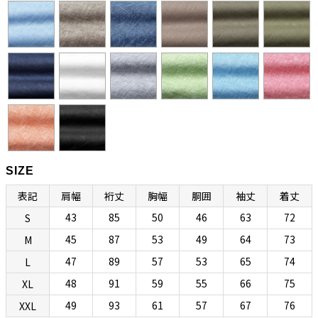
カラーとも呼びます。もともとは南イタリアで生まれたリゾートシャ
ツですが、エレガントで開放感のある佇まいから、今ではノーネクタ
イ専用シャツとして広く親しまれています。
衿型の特徴としては、イタリアンカラーにしては珍しいホリゾンタル
カラーになっていて、第一ボタンを外すと衿羽根が後方へ流れて美し
く色気のある表情が生み出されます。（前立て上部を含む）衿全体に
上等なフラシ芯を使用することで自然なふくらみを与え、ナポリシャ
ツらしい独特な色気を生み出しているところにボレッリらしさが光り
ます。第一ボタンを外して着るのがセオリーですが、前台襟風のデザ
SIZE
インになっているのでタイドアップも可能です。ときにはセクシー
表記
肩幅
裄丈
胸幅
胴囲
袖丈
着丈
に、ときにはきちんと着られる、イタリアンカラーとホリゾンタルカ
43
85
50
46
63
72
S
ラーのいいとこ取りのハイブリッド衿型です。
45
87
53
49
64
73
M
47
89
57
53
65
74
L
“動きやすさ”と“美しさ”と“リラックス感”を合わせ
48
91
59
55
66
75
XL
持つ現代版リラックスボディ
49
93
61
57
67
76
XXL