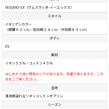
ます。肩まわり、胸まわり、どちらもコンパクトな設計なのですが、
VESUVIO-EX（ヴェスヴィオ-イーエックス）
従来のSNボディのようなタイトな作りではなく、多少の遊びが設けら
スタイル
れています。このためストレスなく着られます。通常は背面ダーツに
よってウエストを絞り、セクシーかつスタイリッシュに見せています
イタリアンカラー
が、こちらのモデルは背面ダーツを取り除きウエストを調整すること
（襟腰４.０ｃｍ／前台襟２.８ｃｍ／衿羽根９.５ｃｍ）
でゆったりとリラックスしたシルエットになっています。アームは上
ボディ
付きでカマが小さめに設計されているので袖付けまわりに不自然なシ
EV
ワが生まれず、すっきりキレイに見えることもポイントです。熟練し
たシャツ職人の手縫いによるイセ込んだ肩と袖の後付けによって高い
素材
運動性を実現しているあたりに老舗カミチェリアの矜持が感じられま
リネン５５％・コットン４５％
す。“動きやすさ”と“美しさ”、そしてほどよい“リラックス感”を合わ
せ持つ、現代版リラックスボディになるとお考えください。
はじめから洗い特有のシワがあります。洗濯で消えますが、この
点をご了承ください。
涼しげな風合いでやさしい肌触りの「リネンコットン
生地
ポプリン」
清涼感溢れるリネンコットンポプリン
シーズン
厳選されたリネンとコットンの二者混素材を原料にした細番手糸を負