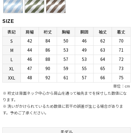
ツですが、エレガントで開放感のある佇まいから、今ではノーネクタ
イ専用シャツとして広く親しまれています。
SIZE
衿型の特徴としては、イタリアンカラーにしては珍しいホリゾンタル
表記
肩幅
裄丈
胸幅
胴囲
袖丈
着丈
カラーになっていて、第一ボタンを外すと衿羽根が後方へ流れて美し
42
84
50
46
62
70
S
く色気のある表情が生み出されます。（前立て上部を含む）衿全体に
上等なフラシ芯を使用することで自然なふくらみを与え、ナポリシャ
44
86
53
49
63
71
M
ツらしい独特な色気を生み出しているところにボレッリらしさが光り
46
88
57
53
64
72
L
ます。第一ボタンを外して着るのがセオリーですが、前台襟風のデザ
47
90
59
55
65
73
XL
インになっているのでタイドアップも可能です。ときにはセクシー
48
92
61
57
66
75
XXL
に、ときにはきちんと着られる、イタリアンカラーとホリゾンタルカ
単位：cm
ラーのいいとこ取りのハイブリッド衿型です。
※ 裄丈は背面ネック中心から肩山を通って袖先までを採寸した数値にな
ります。
“動きやすさ”と“美しさ”と“リラックス感”を合わせ
※ 洗いがかけられているため数値に若干の誤差が生じる場合がありま
す。予めご了承ください。
持つ現代版リラックスボディ
ボディ（フィッティング）は、ボレッリの新基軸「EVボディ」になり
モデル