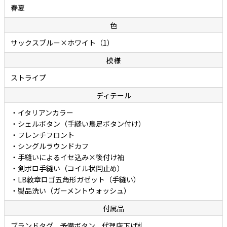
春夏
荷がかからないように低速で織り上げたポプリンは、涼しげな風合い
とさらっとした爽やかな肌触りを合わせ持ち、汗でベトつきにくく
色
（生地が肌に張り付きにくく）夏でも快適に着用できることが特徴で
サックスブルー×ホワイト（1）
す。さりげない節（ふし）のある涼しげな表情ですが、実際にはリネ
ンの混率は約半分なので、リネン100%に比べて深いシワが入りにくく
模様
扱いやすいこともポイントです。爽やかさの中にも優しさが感じられ
ストライプ
る、リネンとコットン両者の持ち味がよく表れた秀逸ファブリックで
ディテール
す。
・イタリアンカラー
デザインは、異なるピッチのストライプを巧みに組み合わせたクレイ
・シェルボタン（手縫い鳥足ボタン付け）
ジーストライプ。視線を引きつけるデザインでありながら、全体は落
・フレンチフロント
・シングルラウンドカフ
ち着いたトーンでまとめることで派手になりすぎず、大人らしいバラ
・手縫いによるイセ込み×後付け袖
ンスに仕上げています。さりげない変化が奥行きを生み、シンプルな
・剣ボロ手縫い（コイル状閂止め）
装いに取り入れるだけで着こなしにニュアンスをプラス。一枚で主役
・LB紋章ロゴ五角形ガゼット（手縫い）
になる存在感を持ちながら、コーディネートに自然と馴染む汎用性の
・製品洗い（ガーメントウォッシュ）
高さも魅力です。 ボレッリのカジュアルシャツには、洗い（ウォッシ
付属品
ュ）が施されています。洗いを施すことで生地のコシが程よく抜け、
独特なやわらかさと肌に馴染むタッチが生み出されています。面倒な
ブランドタグ、予備ボタン、代理店下げ札