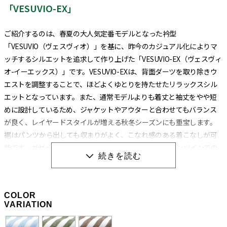
「VESUVIO-EX」
ご紹介するのは、春夏の大人気定番モデルとなった衿型
「VESUVIO（ヴェスヴィオ）」を基に、昨今のカジュアル化によりマ
ッチするシルエットを追求して作り上げた「VESUVIO-EX（ヴェスヴィ
オ-イーエックス）」です。VESUVIO-EXは、背面ダーツを取り除きウ
エストを調整することで、ほどよくゆとりを持たせたリラックスシル
エットとなっています。また、通常モデルよりも着丈と袖丈をやや短
めに設計しているため、ジャケットやアウターと合わせてもバランス
が良く、レイヤードスタイルが増える秋冬シーズンにも重宝します。
裾はパンツから出しても収まりがよく、こなれ感のある着こなしが可
能です。ガゼットの位置も裾に近い位置にあるため、パンツインでの
着こなしにも対応しています。
衿型は通常のVESUVIOと同じイタリアンカラーになります。イタリアン
COLOR
カラーとは、衿と前立ての裏部分がオープンカラーのように縫い目の
VARIATION
ない、衿が一枚の生地で出来ている衿型のことです。別名ワンピース
カラーとも呼びます。もともとは南イタリアで生まれたリゾートシャ