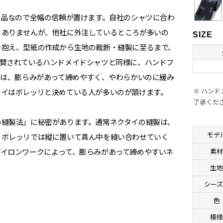
の品なので全幅の信頼が置けます。自社のシャツに合わ
くありませんが、他社に外注しているところが多いの
SIZE
を抱え、型紙の作成から生地の裁断・縫製に至るまで、
称賛されているハンドメイドシャツと同様に、ハンドフ
イは、膨らみがあって締めやすく、やわらかいのに緩み
※ ハン
タイはボレッリと決めている人が多いのが頷けます。
了承くだ
の縫製法」に秘密があります。通常ネクタイの縫製は、
モデ
、ボレッリでは縦に置いて真ん中を縫い合わせていく
素
アイロンワークによって、膨らみがあって締めやすいネ
生
シーズ
色
模