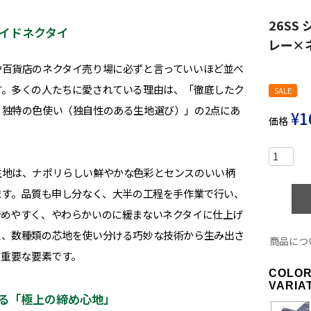
26SS
イドネクタイ
レー×
や百貨店のネクタイ売り場に必ずと言っていいほど並べ
す。多くの人たちに愛されている理由は、「徹底したク
SALE
独特の色使い（独自性のある生地選び）」の2点にあ
¥
1
価格
生地は、ナポリらしい鮮やかな色彩とセンスのいい柄
ます。品質も申し分なく、大半の工程を手作業で行い、
締めやすく、やわらかいのに緩まないネクタイに仕上げ
え、数種類の芯地を使い分ける巧妙な技術から生み出さ
商品につ
る重要な要素です。
COLO
VARIA
る「極上の締め心地」