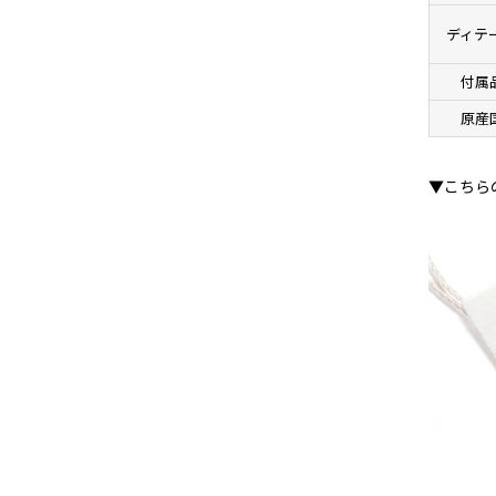
ディテ
付属
原産
▼こちら