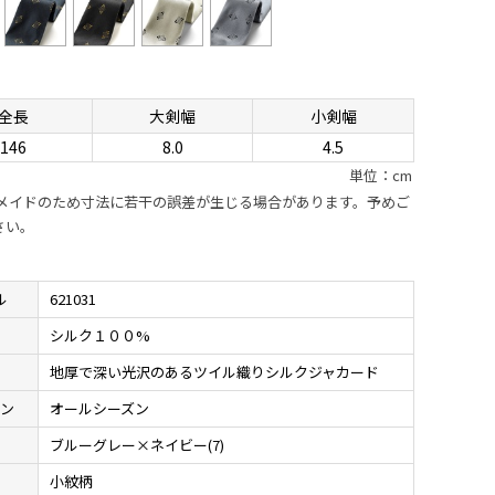
全長
大剣幅
小剣幅
146
8.0
4.5
単位：cm
ドメイドのため寸法に若干の誤差が生じる場合があります。予めご
さい。
ル
621031
材
シルク１００%
地
地厚で深い光沢のあるツイル織りシルクジャカード
ン
オールシーズン
ブルーグレー×ネイビー(7)
様
小紋柄