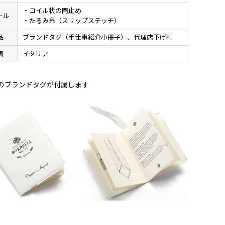
・コイル状の閂止め
ール
・たるみ糸（スリップステッチ）
品
ブランドタグ（手仕事紹介小冊子）、代理店下げ札
国
イタリア
のブランドタグが付属します