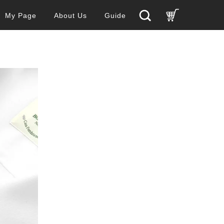
My Page
About Us
Guide