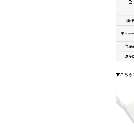
色
模
ディテ
付属
原産
▼こちら