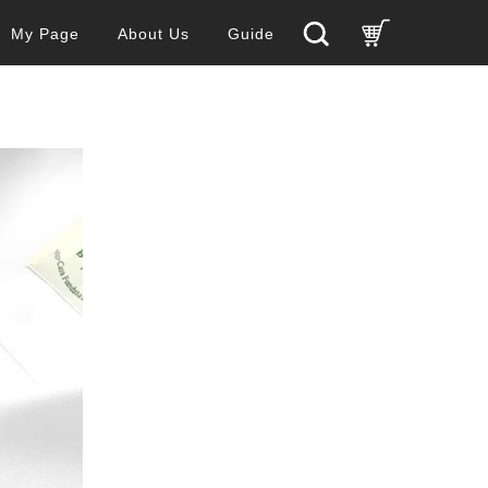
My Page
About Us
Guide