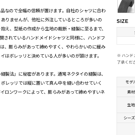
の品なので全幅の信頼が置けます。自社のシャツに合わ
くありませんが、他社に外注しているところが多いの
SIZE
を抱え、型紙の作成から生地の裁断・縫製に至るまで、
称賛されているハンドメイドシャツと同様に、ハンドフ
イは、膨らみがあって締めやすく、やわらかいのに緩み
タイはボレッリと決めている人が多いのが頷けます。
※ ハン
了承くだ
の縫製法」に秘密があります。通常ネクタイの縫製は、
モデ
、ボレッリでは縦に置いて真ん中を縫い合わせていく
アイロンワークによって、膨らみがあって締めやすいネ
素
生
シーズ