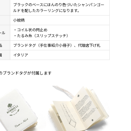
ブラックのベースにほんのり色づいたシャンパンゴー
ルドを配したカラーリングになります。
様
小紋柄
・コイル状の閂止め
ール
・たるみ糸（スリップステッチ）
品
ブランドタグ（手仕事紹介小冊子）、代理店下げ札
国
イタリア
のブランドタグが付属します