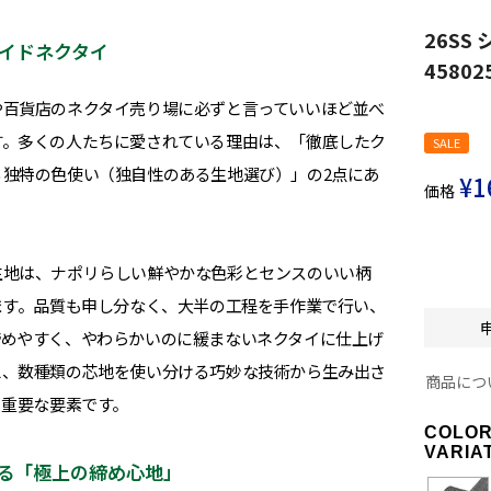
26S
イドネクタイ
4580
や百貨店のネクタイ売り場に必ずと言っていいほど並べ
す。多くの人たちに愛されている理由は、「徹底したク
SALE
独特の色使い（独自性のある生地選び）」の2点にあ
¥
1
価格
生地は、ナポリらしい鮮やかな色彩とセンスのいい柄
ます。品質も申し分なく、大半の工程を手作業で行い、
締めやすく、やわらかいのに緩まないネクタイに仕上げ
え、数種類の芯地を使い分ける巧妙な技術から生み出さ
商品につ
る重要な要素です。
COLO
VARIA
る「極上の締め心地」