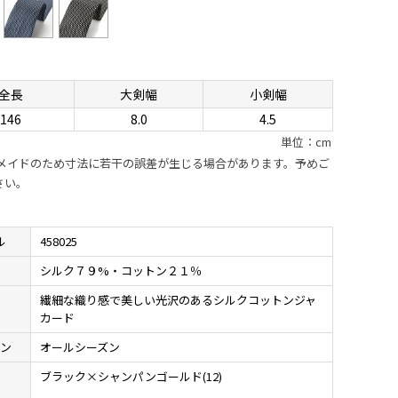
全長
大剣幅
小剣幅
146
8.0
4.5
単位：cm
ドメイドのため寸法に若干の誤差が生じる場合があります。予めご
さい。
ル
458025
材
シルク７９%・コットン２１％
繊細な織り感で美しい光沢のあるシルクコットンジャ
地
カード
ン
オールシーズン
ブラック×シャンパンゴールド(12)