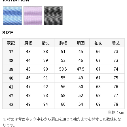
“動きやすさ”と“美しさ”を合わせ持つ究極のスリム
ボディ「EV」
SIZE
ボディ（フィッティング）は、ボレッリの新基軸「EVボディ（SLIM
表記
肩幅
裄丈
胸幅
胴囲
袖丈
着丈
FIT）」になります。肩まわり、胸まわり、どちらもコンパクトな設計
43
88
51
45
66
73
37
なのですが、従来のSNボディのようなタイトな作りではなく、多少の
遊びが設けられています。このためストレスなく着られます。そのぶ
44
89
52
46
67
73
38
ん背面ダーツによってウエストを絞り、セクシーかつスタイリッシュ
45
90
53.5
47.5
67
74
39
に見せています。アームが上付きでカマが小さめに設計されているの
46
91
55
49
67
75
40
で袖付けまわりに不自然なシワが生まれず、すっきりキレイに見える
47
92
56
50
68
76
41
こともポイントです。熟練したシャツ職人の手縫いによるイセ込んだ
肩と袖の後付けによって高い運動性を実現しているあたりに老舗カミ
48
93
58
52
68
77
42
チェリアの矜持が感じられます。“動きやすさ”と“美しさ”を合わせ持
49
94
60
54
69
78
43
つ、究極のスリムボディになるとお考えください。
単位：cm
※ 裄丈は背面ネック中心から肩山を通って袖先までを採寸した数値にな
シンプルでコーディネートしやすい「マイクロチェッ
ります。