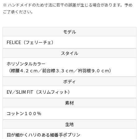
※ ハンドメイドのため寸法に若干の誤差が生じる場合があります。予め
ク細番手ポプリン」
ご了承ください。
最高品質のコットン素材を原料にした細番手糸（双糸）で織られたポ
モデル
プリンは、 薄っすら光沢を帯びていて高級感があってシルクのような
滑らかな肌触りになります。 通常、細番手糸で織られたシャツ生地は
FELICE（フェリーチェ）
ただやわらかいだけというものが多いですが、 ボレッリが使用する生
スタイル
地は、糸のテンションが強く生地にハリがあるため、 一日中着ていて
ホリゾンタルカラー
もシワになりにくく耐久性があって長持ちすることが特徴です。 この
（襟腰４.２ｃｍ／前台襟３.３ｃｍ／衿羽根９.０ｃｍ）
独特の生地感は、英国王室御用達のトーマスメイソンの生地特有のも
のです。デザインはブルーとホワイトで構成された細かなギンガムチ
ボディ
ェック。カジュアルになりすぎることなく、幅広いコーディネートに
EV／SLIM FIT（スリムフィット）
取り入れやすい一枚です。
素材
余談ですが、ボレッリのドレスシャツに使用されている生地は、すべ
コットン１００％
てイタリアの 三大シャツ生地メーカーのひとつ、ALBINI（アルビニ
生地
社）の生地になります。 シャツ生地に詳しい方でしたらすでにお気づ
きだと思いますが、ボレッリが使用しているのは アルビニネームの生
目が細かくハリのある細番手ポプリン