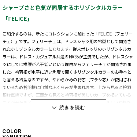
シャープさと色気が同居するホリゾンタルカラー
「FELICE」
ご紹介するのは、新たにコレクションに加わった「FELICE（フェリー
チェ）」です。フェリーチェは、ドレスシャツ用の衿型として開発さ
れたホリゾンタルカラーになります。従来ボレッリのホリゾンタルカ
ラーは、ドレス・カジュアル共通のNA35が主流でしたが、ドレスシャ
ツにしては襟腰が若干低いという理由からフェリーチェが開発されま
した。衿羽根が水平に近い角度で開くホリゾンタルカラーのお手本と
も言える衿型なのですが、やわらかめの衿芯（フラシ芯）が使用され
ているため衿羽根に自然なふくらみが生まれます。上から見ると衿羽
根は直線ですが、正面から見ると衿羽根が美しいカーブを描いている
ことが分かると思います。このカーブが、ナポリシャツらしい独特な
色気を生み出す要因になっています。襟腰が高くなったぶん衿羽根に
角度がつき、シャープさが増していることもポイントです。ノーネクタ
イでボタンを外してもお洒落に決まるのでジャケパンスタイルにも使
COLOR
えます。
VARIATION