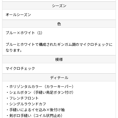
地ではなく、アルビニ社傘下の2つの高級ブランドの生地になります。
シーズン
つまり、英国王室御用達のThomas Mason（トーマスメイソン）と、
オールシーズン
世界で最も細い糸を 紡ぐことで知られるDavid & John Anderson（デ
ビッド・ジョン・アンダーソン）です。 生地の織ネームは付きません
色
が、実物に触れたら一発でそれと分かるはずです。
ブルー×ホワイト（1）
ブルーとホワイトで構成されたギンガム調のマイクロチェックに
なります。
模様
マイクロチェック
ディテール
・ホリゾンタルカラー（カラーキーパー）
・シェルボタン（手縫い鳥足ボタン付け）
・フレンチフロント
・シングルラウンドカフ
・手縫いによるイセ込み×後付け袖
・剣ボロ手縫い（コイル状閂止め）